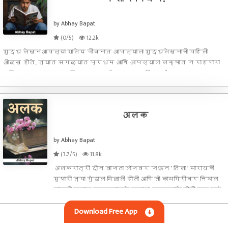
by Abhay Bapat
(0/5)
12.2k
शुद्ध लेखनआपल्या शालेय जीवनात आपल्याला शुद्धलेखनाची पहिली
ओळख होते. त्यात सगळ्यात प्रथम आणि आपल्याला लक्षात न राहणारा
आणि न समजणारा असा विषय म्हणजे ह्रस्व- दीर्घ चे
नियम.प्रत्येकाला आपल्या शालेय जीवनात जे शिक्षक लाभले त्यांनी
त्यांच्या परीने हे नियम समजाव
अलक
by Abhay Bapat
(3.7/5)
11.8k
अलकरात्री दोन वाजता लॉजवर जाऊन ' तिला ' मारायची
सुपारी त्या गुंडाला मिळाली होती आणि तो कामगिरीवर निघाला.
बायको घरात नसल्यामुळे त्याला हटकणारे कोणी नव्हतं.
लॉजवर गेल्यावर तिला गोळी घालतानाच तो हादरला जिला
Download Free App
मारायचं होतं ती त्याचीच बायको होती. त्याच व