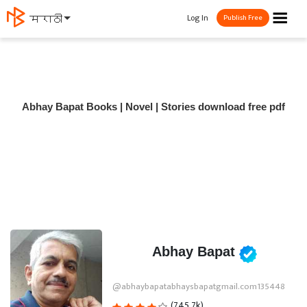
☰
Log In
मराठी
Publish Free
Abhay Bapat Books | Novel | Stories download free pdf
Abhay Bapat
@abhaybapatabhaysbapatgmail.com135448
(745.7k)