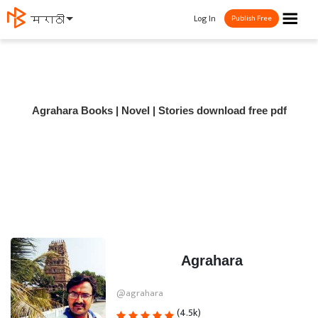
☰
Log In
मराठी
Publish Free
Agrahara Books | Novel | Stories download free pdf
Agrahara
@agrahara
(4.5k)