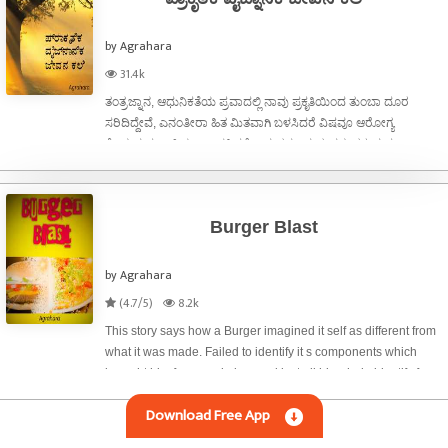
by Agrahara
31.4k
ತಂತ್ರಜ್ನಾನ, ಆಧುನಿಕತೆಯ ಪ್ರವಾದಲ್ಲಿ ನಾವು ಪ್ರಕೃತಿಯಿಂದ ತುಂಬಾ ದೂರ
ಸರಿದಿದ್ದೇವೆ, ಎನಂತೀರಾ ಹಿತ ಮಿತವಾಗಿ ಬಳಸಿದರೆ ವಿಷವೂ ಆರೋಗ್ಯ
ಕೊಡುವುದು ಅತಿಯಾಗಿ ಬಳಸಿದರೆ ಅಮೃತವೂ ಮೃತ್ಯುವನ್ನು ತರುವುದು.
ಯಾವುದೇ ಆಗಲಿ ಅತಿ ಆದಾಗ ಅದರ ಉಪಯೋಗಕ್ಕಿಂತ ಅಪಾಯವೇ
ಹೆಚ್ಚಾಗುತ್ತಾಹೋಗುತ್ತದೆ. ಇದರ ಜ್ವಲಂತ ನಿದರ್ಶನ
Burger Blast
by Agrahara
(4.7/5)
8.2k
This story says how a Burger imagined it self as different from
what it was made. Failed to identify it s components which
brought him fame and glory and lost all his whole identify for
not acting strong when demanded.
Download Free App