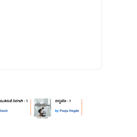
ುತಿರುವೆ ನಿನಗಾಗಿ - 1
ನನ್ನವನೀ - 1
hesh
by
Pooja Hegde