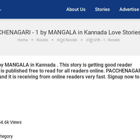
About Us
Stories
Advertise
HENAGARI - 1 by MANGALA in Kannada Love Storie
Home
Novels
ಕನ್ನಡ Novels
ಪಚ್ಚೇನಗರಿ - 1 - Novels
by MANGALA in Kannada . This story is getting good reader
 is published free to read for all readers online. PACCHENAGA
and it is receiving from online readers very fast. Signup now to
54.6k
Views
tegory