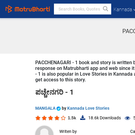
Kannada
PACC
PACCHENAGARI - 1 book and story is written 
response on Matrubharti app and web since it
- 1 is also popular in Love Stories in Kannada 
get access to this story.
ಪಚ್ಚೇನಗರಿ - 1
MANGALA
by
Kannada Love Stories
1.5k
18.6k
Downloads
Writen by
Ca