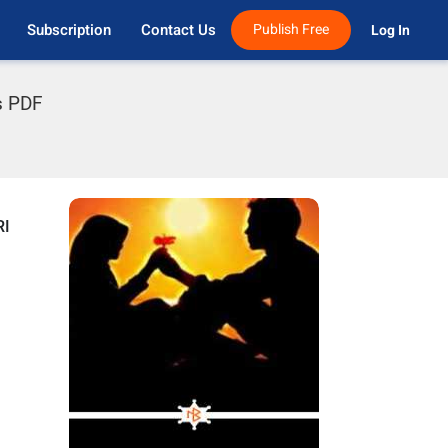
Subscription
Contact Us
Publish Free
Log In 
s PDF
RI