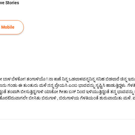
ve Stories
 Mobile
 ಬೆಳಕೋ! ತಂಗಾಳಿಯೊ ! ನಾ ಕಾಣೆ ನಿನ್ನ ಒಡಲಾಳವನ್ನನಿನ್ನ ಸನಿಹ ಬಿಡಲಾರೆ ಚಿನ್ನ ಇರು
್ಕು ತಾನು ಗಂಡು ಈ ತುಂತುರು ಮಳೆ ನನ್ನ ಪ್ರೇಯಸಿ ಎಂಬ ಭಾವವನ್ನು ಸೃಷ್ಟಿಸಿ ಹಾಡುತ್ತಿದ್ದಳು.
ಂತೆ ತಂಪಾಗಿ ಬೀಸುತ್ತಿದ್ದ ಗಾಳಿ ಯಾಕೋ ಗೀತಾ ಬಸ್ ನಿಂದ ಇಳಿಯುತ್ತಿದ್ದಂತೆ ತನ್ನ ಭಾವವ
ಮನೆಗೆ ಹೊರಟಿರುವಾಗಲೇ ಬೀಸಿತು ಬಿರುಗಾಳಿ , ಬಿರುಗಾಳಿಯ ಗೆಳತಿಯಂತೆ ಶುರುವಾಯಿತು ಮಳೆ.