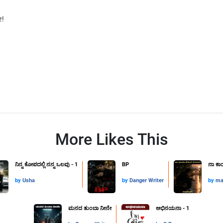
!
More Likes This
ನಿನ್ನ ಕೋಪದಲ್ಲಿ ನನ್ನ ಒಲವು - 1
BP
ನಾ ಕಾಯ
by
Usha
by
Danger Writer
by
ma
ಮನದ ತುಂಬಾ ನೀನೇ
ಅಭಿನಯನಾ - 1