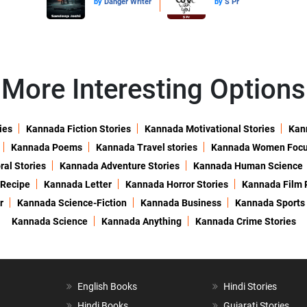
by
Danger Writer
by
S Pr
More Interesting Options
ies
Kannada Fiction Stories
Kannada Motivational Stories
Kann
Kannada Poems
Kannada Travel stories
Kannada Women Foc
al Stories
Kannada Adventure Stories
Kannada Human Science
 Recipe
Kannada Letter
Kannada Horror Stories
Kannada Film 
r
Kannada Science-Fiction
Kannada Business
Kannada Sports
Kannada Science
Kannada Anything
Kannada Crime Stories
English Books
Hindi Stories
Hindi Books
Gujarati Stories