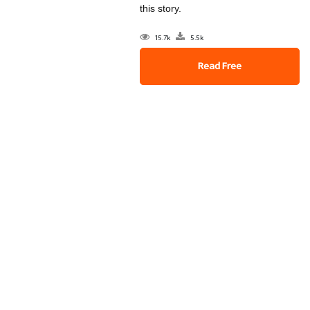
this story.
15.7k
5.5k
Read Free