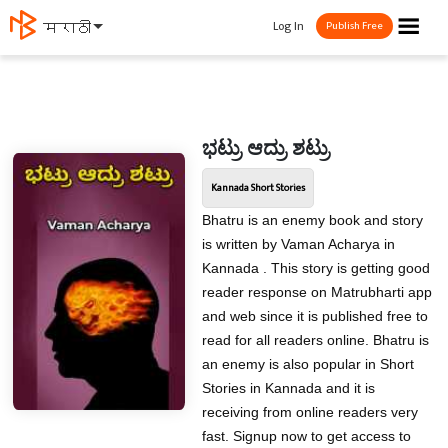
☰
Log In
मराठी
Publish Free
ಭಟ್ರು ಆದ್ರು ಶಟ್ರು
Kannada Short Stories
Bhatru is an enemy book and story
is written by Vaman Acharya in
Kannada . This story is getting good
reader response on Matrubharti app
and web since it is published free to
read for all readers online. Bhatru is
an enemy is also popular in Short
Stories in Kannada and it is
receiving from online readers very
fast. Signup now to get access to