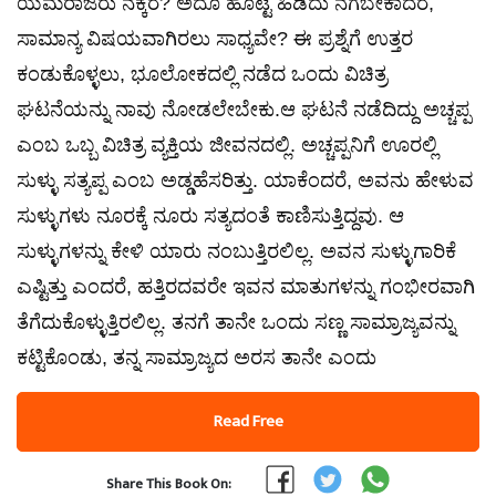
ಯಮರಾಜರು ನಕ್ಕರೆ? ಅದೂ ಹೊಟ್ಟೆ ಹಿಡಿದು ನಗಬೇಕಾದರೆ,
ಸಾಮಾನ್ಯ ವಿಷಯವಾಗಿರಲು ಸಾಧ್ಯವೇ? ಈ ಪ್ರಶ್ನೆಗೆ ಉತ್ತರ
ಕಂಡುಕೊಳ್ಳಲು, ಭೂಲೋಕದಲ್ಲಿ ನಡೆದ ಒಂದು ವಿಚಿತ್ರ
ಘಟನೆಯನ್ನು ನಾವು ನೋಡಲೇಬೇಕು.​ಆ ಘಟನೆ ನಡೆದಿದ್ದು ಅಚ್ಚಪ್ಪ
ಎಂಬ ಒಬ್ಬ ವಿಚಿತ್ರ ವ್ಯಕ್ತಿಯ ಜೀವನದಲ್ಲಿ. ಅಚ್ಚಪ್ಪನಿಗೆ ಊರಲ್ಲಿ
ಸುಳ್ಳು ಸತ್ಯಪ್ಪ ಎಂಬ ಅಡ್ಡಹೆಸರಿತ್ತು. ಯಾಕೆಂದರೆ, ಅವನು ಹೇಳುವ
ಸುಳ್ಳುಗಳು ನೂರಕ್ಕೆ ನೂರು ಸತ್ಯದಂತೆ ಕಾಣಿಸುತ್ತಿದ್ದವು. ಆ
ಸುಳ್ಳುಗಳನ್ನು ಕೇಳಿ ಯಾರು ನಂಬುತ್ತಿರಲಿಲ್ಲ. ಅವನ ಸುಳ್ಳುಗಾರಿಕೆ
ಎಷ್ಟಿತ್ತು ಎಂದರೆ, ಹತ್ತಿರದವರೇ ಇವನ ಮಾತುಗಳನ್ನು ಗಂಭೀರವಾಗಿ
ತೆಗೆದುಕೊಳ್ಳುತ್ತಿರಲಿಲ್ಲ. ತನಗೆ ತಾನೇ ಒಂದು ಸಣ್ಣ ಸಾಮ್ರಾಜ್ಯವನ್ನು
ಕಟ್ಟಿಕೊಂಡು, ತನ್ನ ಸಾಮ್ರಾಜ್ಯದ ಅರಸ ತಾನೇ ಎಂದು
Read Free
Share This Book On: