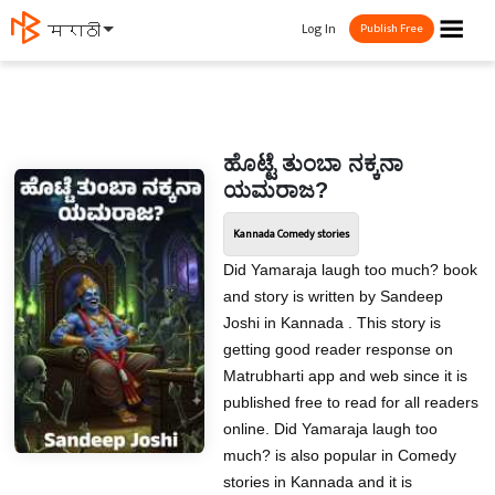
☰
Log In
मराठी
Publish Free
ಹೊಟ್ಟೆ ತುಂಬಾ ನಕ್ಕನಾ
ಯಮರಾಜ?
Kannada Comedy stories
Did Yamaraja laugh too much? book
and story is written by Sandeep
Joshi in Kannada . This story is
getting good reader response on
Matrubharti app and web since it is
published free to read for all readers
online. Did Yamaraja laugh too
much? is also popular in Comedy
stories in Kannada and it is