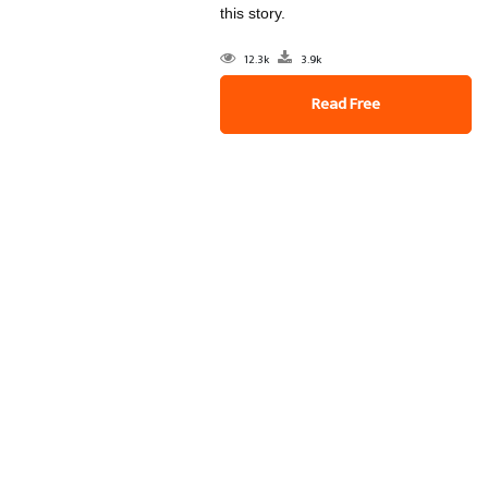
this story.
12.3k
3.9k
Read Free