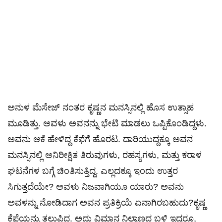
​ಅನುಳ ಮೆಸೇಜ್ ನಂತರ ಕೃಷ್ಣನ ಮನಸ್ಸಿನಲ್ಲಿ ಹೊಸ ಉತ್ಸಾಹ
ಮೂಡಿತ್ತು. ಅವಳು ಅವನನ್ನು ಭೇಟಿ ಮಾಡಲು ಒಪ್ಪಿಕೊಂಡಿದ್ದಳು.
ಅವನು ಆಕೆ ಹೇಳಿದ್ದ ಕೆಫೆಗೆ ಹೊರಟ. ದಾರಿಯುದ್ದಕ್ಕೂ ಅವನ
ಮನಸ್ಸಿನಲ್ಲಿ ಅನಿರೀಕ್ಷಿತ ತಿರುವುಗಳು, ರಹಸ್ಯಗಳು, ಮತ್ತು ಕರಾಳ
ಘಟನೆಗಳ ಬಗ್ಗೆ ಚಿಂತಿಸುತ್ತಿದ್ದ. ಎಲ್ಲದಕ್ಕೂ ಇಂದು ಉತ್ತರ
ಸಿಗುತ್ತದೆಯೇ? ಅವಳು ನಿಜವಾಗಿಯೂ ಯಾರು? ಅವನು
ಅವಳನ್ನು ನೋಡಿದಾಗ ಅವನ ಪ್ರತಿಕ್ರಿಯೆ ಏನಾಗಿರಬಹುದು?​ಕೃಷ್ಣ
ಕೆಫೆಯನ್ನು ತಲುಪಿದ. ಅದು ವಿಮಾನ ನಿಲ್ದಾಣದ ಬಳಿ ಇದ್ದರೂ,