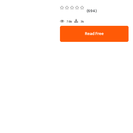
(694)
7.6k
3k
Read Free