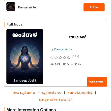
Follow
Danger Writer
Full Novel
ಅಂತರಾಳ
by Danger Writer
(8.9k)
58.1k
0
22.8k
Total Episodes : 7
Best ಕನ್ನಡ Stories
|
ಕನ್ನಡ Books PDF
|
Kannada Anything
|
Danger Writer Books PDF
More Interesting Options