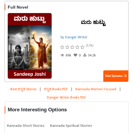
Full Novel
ಮರು ಹುಟ್ಟು
by Danger Writer
(1.7k)
86k
0
34.2k
Total Episodes : 12
Best ಕನ್ನಡ Stories
|
ಕನ್ನಡ Books PDF
|
Kannada Women Focused
|
Danger Writer Books PDF
More Interesting Options
Kannada Short Stories
Kannada Spiritual Stories