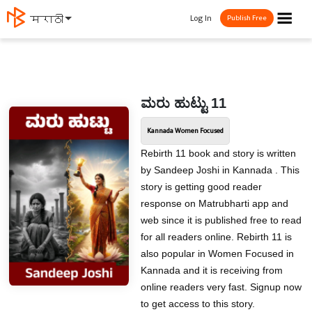
☰
Log In
मराठी
Publish Free
ಮರು ಹುಟ್ಟು 11
Kannada Women Focused
Rebirth 11 book and story is written
by Sandeep Joshi in Kannada . This
story is getting good reader
response on Matrubharti app and
web since it is published free to read
for all readers online. Rebirth 11 is
also popular in Women Focused in
Kannada and it is receiving from
online readers very fast. Signup now
to get access to this story.