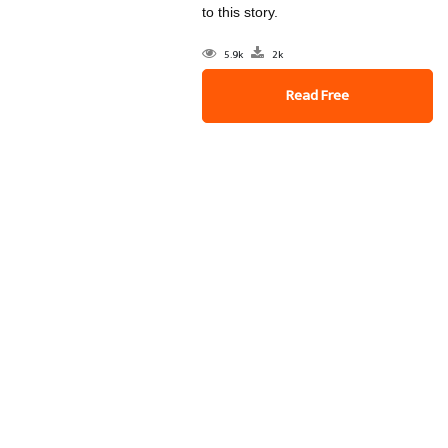
to this story.
5.9k
2k
Read Free