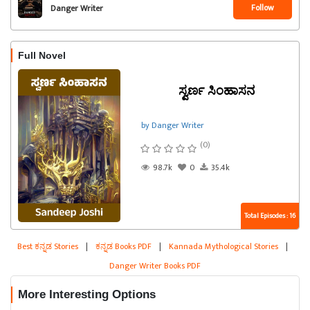
Follow
Danger Writer
Full Novel
ಸ್ವರ್ಣ ಸಿಂಹಾಸನ
by Danger Writer
(0)
98.7k
0
35.4k
Total Episodes : 16
Best ಕನ್ನಡ Stories
|
ಕನ್ನಡ Books PDF
|
Kannada Mythological Stories
|
Danger Writer Books PDF
More Interesting Options