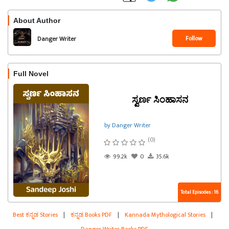
About Author
Follow
Danger Writer
Full Novel
ಸ್ವರ್ಣ ಸಿಂಹಾಸನ
by Danger Writer
(0)
99.2k
0
35.6k
Total Episodes : 16
Best ಕನ್ನಡ Stories
|
ಕನ್ನಡ Books PDF
|
Kannada Mythological Stories
|