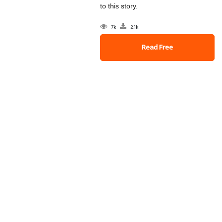
to this story.
7k
2.1k
Read Free