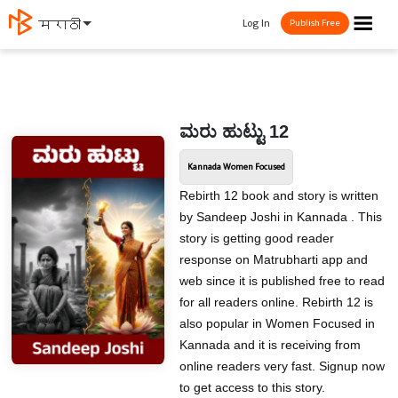
☰
Log In
मराठी
Publish Free
ಮರು ಹುಟ್ಟು 12
Kannada Women Focused
Rebirth 12 book and story is written
by Sandeep Joshi in Kannada . This
story is getting good reader
response on Matrubharti app and
web since it is published free to read
for all readers online. Rebirth 12 is
also popular in Women Focused in
Kannada and it is receiving from
online readers very fast. Signup now
to get access to this story.