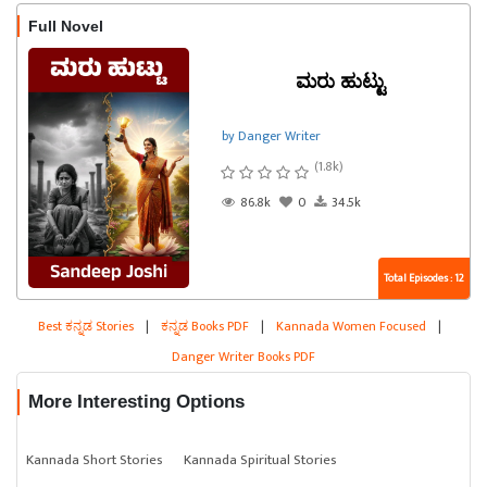
Full Novel
ಮರು ಹುಟ್ಟು
by Danger Writer
(1.8k)
86.8k
0
34.5k
Total Episodes : 12
Best ಕನ್ನಡ Stories
|
ಕನ್ನಡ Books PDF
|
Kannada Women Focused
|
Danger Writer Books PDF
More Interesting Options
Kannada Short Stories
Kannada Spiritual Stories