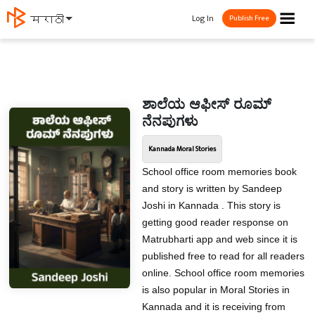
☰
Log In
मराठी
Publish Free
ಶಾಲೆಯ ಆಫೀಸ್ ರೂಮ್
ನೆನಪುಗಳು
Kannada Moral Stories
School office room memories book
and story is written by Sandeep
Joshi in Kannada . This story is
getting good reader response on
Matrubharti app and web since it is
published free to read for all readers
online. School office room memories
is also popular in Moral Stories in
Kannada and it is receiving from