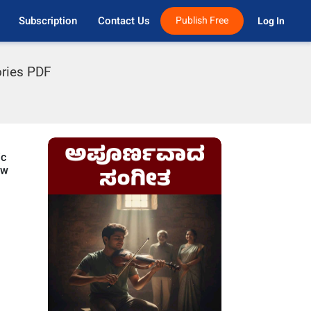
Subscription
Contact Us
Publish Free
Log In 
ories PDF
ic
ow