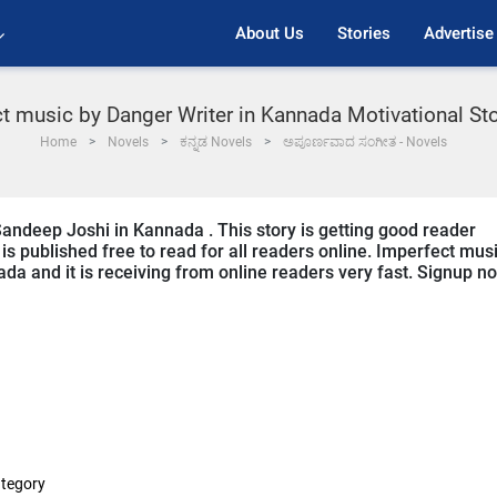
About Us
Stories
Advertise
t music by Danger Writer in Kannada Motivational St
Home
Novels
ಕನ್ನಡ Novels
ಅಪೂರ್ಣವಾದ ಸಂಗೀತ - Novels
Sandeep Joshi in Kannada . This story is getting good reader
s published free to read for all readers online. Imperfect mus
nada and it is receiving from online readers very fast. Signup n
tegory