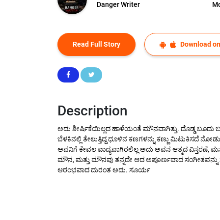
Danger Writer
Mo
Read Full Story
Download on
Description
ಅದು ಶೀರ್ಷಿಕೆಯಿಲ್ಲದ ಹಾಳೆಯಂತೆ ಮೌನವಾಗಿತ್ತು. ದೊಡ್ಡ ಬೂದು ಬಣ
ಬೆಳಕಿನಲ್ಲಿ ತೇಲುತ್ತಿದ್ದ ಧೂಳಿನ ಕಣಗಳನ್ನು ಕಣ್ಣು ಮಿಟುಕಿಸದೆ ನೋಡ
ಅವನಿಗೆ ಕೇವಲ ವಾದ್ಯವಾಗಿರಲಿಲ್ಲ ಅದು ಅವನ ಆತ್ಮದ ವಿಸ್ತರಣೆ, ಮನಸ್
ಮೌನ, ಮತ್ತು ಮೌನವು ತನ್ನದೇ ಆದ ಅಪೂರ್ಣವಾದ ಸಂಗೀತವನ್ನು ಸೃಷ್ಟಿ
ಆರಂಭವಾದ ದುರಂತ ಅದು. ಸೂರ್ಯ