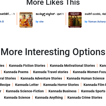
More Likes This
ಾಳದೆಡೆಗೆ... - 1
ಕಾಂಟ್ಯಾಕ್ಟ್ ಮ್ಯಾರೇಜ್ - ಭಾಗ 1
ಊರಿಗೆ ಬಂದರು, ಸಮೃದ
h B
by
she
by
Vaman Achar
More Interesting Options
ies
Kannada Fiction Stories
Kannada Motivational Stories
Kann
Kannada Poems
Kannada Travel stories
Kannada Women Foc
al Stories
Kannada Adventure Stories
Kannada Human Science
 Recipe
Kannada Letter
Kannada Horror Stories
Kannada Film 
r
Kannada Science-Fiction
Kannada Business
Kannada Sports
Kannada Science
Kannada Anything
Kannada Crime Stories