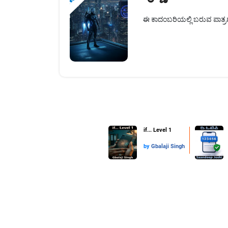
ಈ ಕಾದಂಬರಿಯಲ್ಲಿ ಬರುವ ಪಾತ್ರಗಳು
if... Level 1
by
Gbalaji Singh