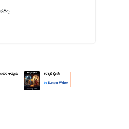
ುದಿಲ್ಲ.
ುಂದರ ಅಧ್ಯಾಯ
ಉತ್ಕಟ ಪ್ರೇಮ
by
Danger Writer