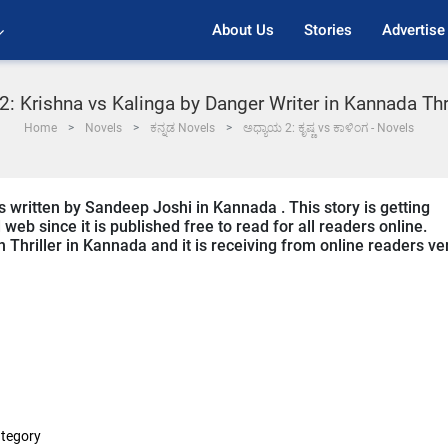
About Us
Stories
Advertise
2: Krishna vs Kalinga by Danger Writer in Kannada Thr
Home
Novels
ಕನ್ನಡ Novels
ಅಧ್ಯಾಯ 2: ಕೃಷ್ಣ vs ಕಾಳಿಂಗ - Novels
s written by Sandeep Joshi in Kannada . This story is getting
b since it is published free to read for all readers online.
n Thriller in Kannada and it is receiving from online readers ve
tegory