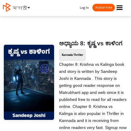
☰
Log In
मराठी
Publish Free
ಅಧ್ಯಾಯ 8: ಕೃಷ್ಣ vs ಕಾಳಿಂಗ
Kannada Thriller
Chapter 8: Krishna vs Kalinga book
and story is written by Sandeep
Joshi in Kannada . This story is
getting good reader response on
Matrubharti app and web since it is
published free to read for all readers
online. Chapter 8: Krishna vs
Kalinga is also popular in Thriller in
Kannada and it is receiving from
online readers very fast. Signup now