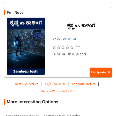
Full Novel
ಕೃಷ್ಣ vs ಕಾಳಿಂಗ
by Danger Writer
(757)
164.8k
0
56.6k
Total Episodes : 25
Best ಕನ್ನಡ Stories
|
ಕನ್ನಡ Books PDF
|
Kannada Thriller
|
Danger Writer Books PDF
More Interesting Options
Kannada Short Stories
Kannada Spiritual Stories