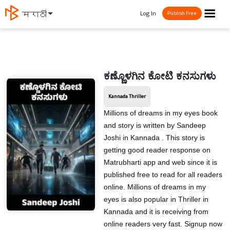
☰
Log In
मराठी
Publish Free
ಕಣ್ಣೊಳಗಿನ ಕೋಟಿ ಕನಸುಗಳು
Kannada Thriller
Millions of dreams in my eyes book
and story is written by Sandeep
Joshi in Kannada . This story is
getting good reader response on
Matrubharti app and web since it is
published free to read for all readers
online. Millions of dreams in my
eyes is also popular in Thriller in
Kannada and it is receiving from
online readers very fast. Signup now