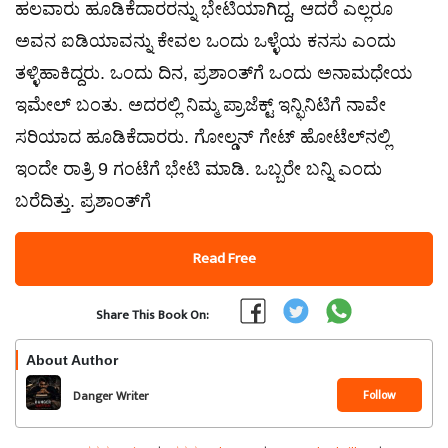
ಹಲವಾರು ಹೂಡಿಕೆದಾರರನ್ನು ಭೇಟಿಯಾಗಿದ್ದ, ಆದರೆ ಎಲ್ಲರೂ
ಅವನ ಐಡಿಯಾವನ್ನು ಕೇವಲ ಒಂದು ಒಳ್ಳೆಯ ಕನಸು ಎಂದು
ತಳ್ಳಿಹಾಕಿದ್ದರು. ಒಂದು ದಿನ, ಪ್ರಶಾಂತ್‌ಗೆ ಒಂದು ಅನಾಮಧೇಯ
ಇಮೇಲ್ ಬಂತು. ಅದರಲ್ಲಿ ನಿಮ್ಮ ಪ್ರಾಜೆಕ್ಟ್ ಇನ್ಫಿನಿಟಿಗೆ ನಾವೇ
ಸರಿಯಾದ ಹೂಡಿಕೆದಾರರು. ಗೋಲ್ಡನ್ ಗೇಟ್ ಹೋಟೆಲ್‌ನಲ್ಲಿ
ಇಂದೇ ರಾತ್ರಿ 9 ಗಂಟೆಗೆ ಭೇಟಿ ಮಾಡಿ. ಒಬ್ಬರೇ ಬನ್ನಿ ಎಂದು
ಬರೆದಿತ್ತು. ಪ್ರಶಾಂತ್‌ಗೆ
Read Free
Share This Book On:
About Author
Follow
Danger Writer