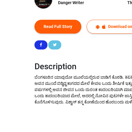
Danger Writer
Th
Read Full Story
Download on
Description
ಬೆಂಗಳೂರಿನ ಯಾವುದೋ ಮೂಲೆಯಲ್ಲಿರುವ ಬಾಡಿಗೆ ಕೊಠಡಿ. ಕಿಟಕಿಯ ಹೊರಗೆ
ಅವನ ಮುಂದೆ ಬಿದ್ದಿದ್ದ ಕಾಗದದ ಮೇಲೆ ಕೇವಲ ಒಂದು ಶೀರ್ಷಿಕೆ ಇತ್ತ
ವರ್ಷಗಳಲ್ಲಿ ಅವನ ಜೀವನ ಒಂದು ದುರಂತ ಕಾದಂಬರಿಯಾಗಿ ಮಾರ್ಪಟ್ಟಿತ
ಒಂದು ಕಾದಂಬರಿಯಾದ ಮೇಲೆ, ಅದರಲ್ಲಿ ನೋವಿನ ಪುಟಗಳೇ ಜಾಸ್ತಿ ಇವೆಯಲ
ಕೊನೆಗೊಳಿಸುವುದು. ವಿಶ್ವಾಸ್ ತನ್ನ ಕೋಣೆಯಿಂದ ಹೊರಬಂದು ಮಳೆ