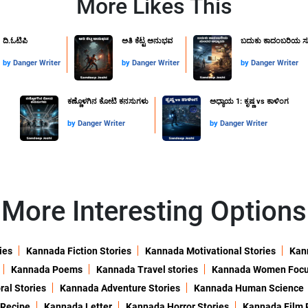
More Likes This
ದಿ.ಓಟಿಪಿ
ಅತಿ ಕೆಟ್ಟ ಅನುಭವ
ಬದುಕು ಕಾದಂಬರಿಯ ಸ
by
Danger Writer
by
Danger Writer
by
Danger Writer
ಕಣ್ಣೊಳಗಿನ ಕೋಟಿ ಕನಸುಗಳು
ಅಧ್ಯಾಯ 1: ಕೃಷ್ಣ vs ಕಾಳಿಂಗ
by
Danger Writer
by
Danger Writer
More Interesting Options
ies
Kannada Fiction Stories
Kannada Motivational Stories
Kann
Kannada Poems
Kannada Travel stories
Kannada Women Foc
al Stories
Kannada Adventure Stories
Kannada Human Science
 Recipe
Kannada Letter
Kannada Horror Stories
Kannada Film 