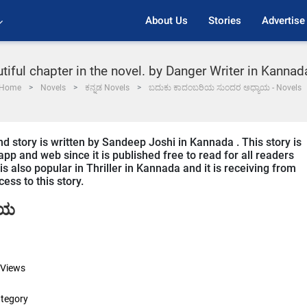
About Us
Stories
Advertise
utiful chapter in the novel. by Danger Writer in Kannad
Home
Novels
ಕನ್ನಡ Novels
ಬದುಕು ಕಾದಂಬರಿಯ ಸುಂದರ ಅಧ್ಯಾಯ - Novels
and story is written by Sandeep Joshi in Kannada . This story is
p and web since it is published free to read for all readers
 is also popular in Thriller in Kannada and it is receiving from
ess to this story.
ಾಯ
Views
tegory