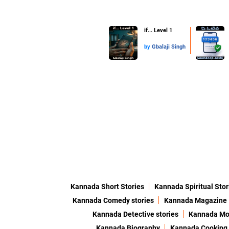
if... Level 1
by
Gbalaji Singh
Kannada Short Stories
Kannada Spiritual Stor
Kannada Comedy stories
Kannada Magazine
Kannada Detective stories
Kannada Mor
Kannada Biography
Kannada Cooking