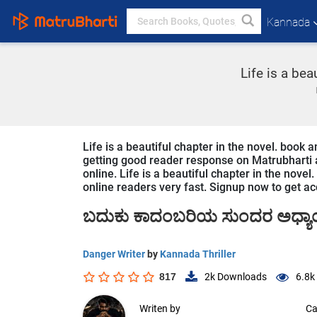
Kannada
Life is a bea
Life is a beautiful chapter in the novel. book 
getting good reader response on Matrubharti ap
online. Life is a beautiful chapter in the novel.
online readers very fast. Signup now to get acc
ಬದುಕು ಕಾದಂಬರಿಯ ಸುಂದರ ಅಧ್ಯ
Danger Writer
by
Kannada Thriller
817
2k
Downloads
6.8k
Writen by
Ca