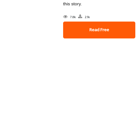
this story.
7.8k
2.1k
Read Free