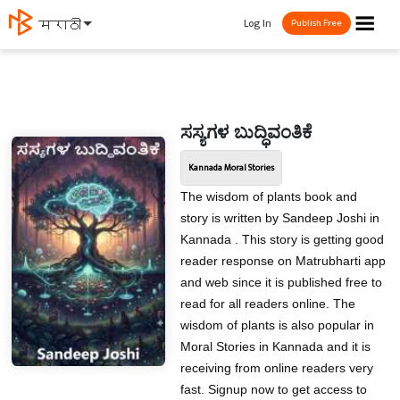
☰
Log In
मराठी
Publish Free
ಸಸ್ಯಗಳ ಬುದ್ಧಿವಂತಿಕೆ
Kannada Moral Stories
The wisdom of plants book and
story is written by Sandeep Joshi in
Kannada . This story is getting good
reader response on Matrubharti app
and web since it is published free to
read for all readers online. The
wisdom of plants is also popular in
Moral Stories in Kannada and it is
receiving from online readers very
fast. Signup now to get access to