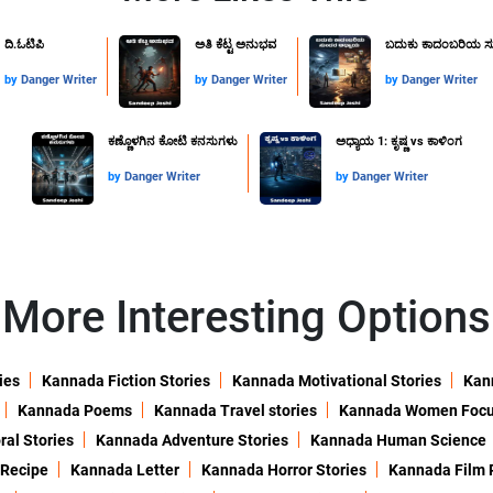
ದಿ.ಓಟಿಪಿ
ಅತಿ ಕೆಟ್ಟ ಅನುಭವ
ಬದುಕು ಕಾದಂಬರಿಯ ಸ
by
Danger Writer
by
Danger Writer
by
Danger Writer
ಕಣ್ಣೊಳಗಿನ ಕೋಟಿ ಕನಸುಗಳು
ಅಧ್ಯಾಯ 1: ಕೃಷ್ಣ vs ಕಾಳಿಂಗ
by
Danger Writer
by
Danger Writer
More Interesting Options
ies
Kannada Fiction Stories
Kannada Motivational Stories
Kann
Kannada Poems
Kannada Travel stories
Kannada Women Foc
al Stories
Kannada Adventure Stories
Kannada Human Science
 Recipe
Kannada Letter
Kannada Horror Stories
Kannada Film 