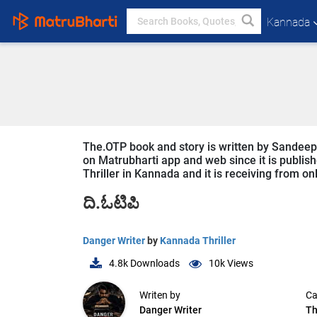
Kannada
The.OTP book and story is written by Sandeep 
on Matrubharti app and web since it is publishe
Thriller in Kannada and it is receiving from on
ದಿ.ಓಟಿಪಿ
Danger Writer
by
Kannada Thriller
4.8k
Downloads
10k
Views
Writen by
Ca
Danger Writer
Th