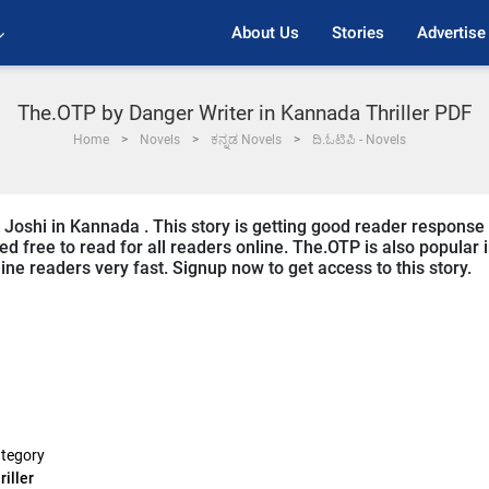
About Us
Stories
Advertise
The.OTP by Danger Writer in Kannada Thriller PDF
Home
Novels
ಕನ್ನಡ Novels
ದಿ.ಓಟಿಪಿ - Novels
Joshi in Kannada . This story is getting good reader response
d free to read for all readers online. The.OTP is also popular 
line readers very fast. Signup now to get access to this story.
tegory
riller