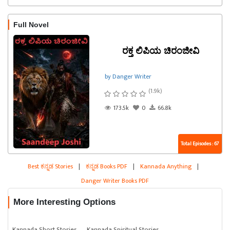
Full Novel
ರಕ್ತ ಲಿಪಿಯ ಚಿರಂಜೀವಿ
by Danger Writer
(1.9k)
173.5k
0
66.8k
Total Episodes : 67
Best ಕನ್ನಡ Stories
|
ಕನ್ನಡ Books PDF
|
Kannada Anything
|
Danger Writer Books PDF
More Interesting Options
Kannada Short Stories
Kannada Spiritual Stories