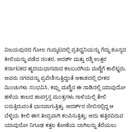
ವಿಜಯಪುರದ ಗೋಲ ಗುಮ್ಮಟದಲ್ಲಿ ಪ್ರತಿಧ್ವನಿಯನ್ನು ಗೆದ್ದು ಶೂನ್ಯದ
ಕೀಲಿಯನ್ನು ಪಡೆದ ನಂತರ, ಆದರ್ಶ್ ಮತ್ತು ರಶ್ಮಿ ಉತ್ತರ
ಕರ್ನಾಟಕದ ಹೃದಯಭಾಗವಾದ ಕಲಬುರಗಿಯ ಮಣ್ಣಿಗೆ ಕಾಲಿಟ್ಟರು.
ಅವರು ನಗರವನ್ನು ಪ್ರವೇಶಿಸುತ್ತಿದ್ದಂತೆ ಆಕಾಶದಲ್ಲಿ ಭೀಕರ
ಮಿಂಚುಗಳು ಸಂಭವಿಸಿ, ಕಪ್ಪು ಮಣ್ಣಿನ ಈ ನಾಡಿನಲ್ಲಿ ಯಾವುದೋ
ಹಳೆಯ ಕಾಲದ ಶಾಪಗ್ರಸ್ತ ಮಂತ್ರಗಳು ಗಾಳಿಯಲ್ಲಿ ತೇಲಿ
ಬರುತ್ತಿರುವಂತೆ ಭಾಸವಾಗುತ್ತಿತ್ತು. ಆದರ್ಶ್‌ನ ಜೇಬಿನಲ್ಲಿದ್ದ ಆ
ಬೆಳ್ಳಿಯ ಕೀಲಿ ಈಗ ತೀವ್ರವಾಗಿ ಕಂಪಿಸುತ್ತಿತ್ತು; ಅದು ಹತ್ತಿರವಿರುವ
ಯಾವುದೋ ನಿಗೂಢ ಕತ್ತಲ ಕೋಣೆಯ ಬಾಗಿಲನ್ನು ತೆರೆಯಲು