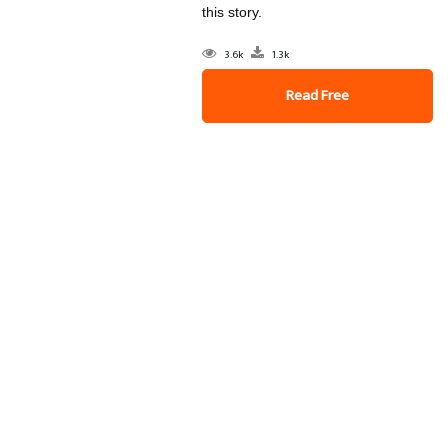
this story.
3.6k
1.3k
Read Free