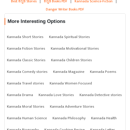
Best ಕನ್ನಡ Stories
|
ಕನ್ನಡ Books PDF
|
Kannada Science-Fiction
|
Danger Writer Books PDF
More Interesting Options
Kannada Short Stories
Kannada Spiritual Stories
Kannada Fiction Stories
Kannada Motivational Stories
Kannada Classic Stories
Kannada Children Stories
Kannada Comedy stories
Kannada Magazine
Kannada Poems
Kannada Travel stories
Kannada Women Focused
Kannada Drama
Kannada Love Stories
Kannada Detective stories
Kannada Moral Stories
Kannada Adventure Stories
Kannada Human Science
Kannada Philosophy
Kannada Health
Kannada Biography
Kannada Cooking Recipe
Kannada Letter