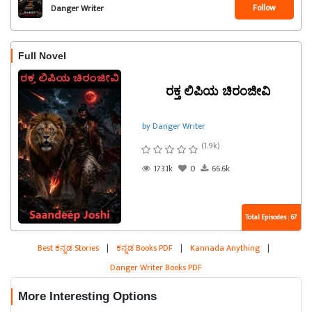
Follow
Danger Writer
Full Novel
ರಕ್ತ ಲಿಪಿಯ ಚಿರಂಜೀವಿ
by Danger Writer
(1.9k)
173.1k
0
66.6k
Total Episodes : 67
Best ಕನ್ನಡ Stories
|
ಕನ್ನಡ Books PDF
|
Kannada Anything
|
Danger Writer Books PDF
More Interesting Options