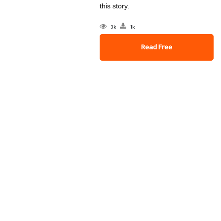
this story.
3k
1k
Read Free