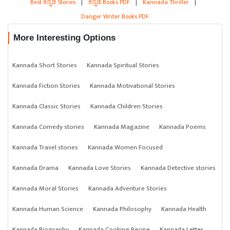
Best ಕನ್ನಡ Stories
|
ಕನ್ನಡ Books PDF
|
Kannada Thriller
|
Danger Writer Books PDF
More Interesting Options
Kannada Short Stories
Kannada Spiritual Stories
Kannada Fiction Stories
Kannada Motivational Stories
Kannada Classic Stories
Kannada Children Stories
Kannada Comedy stories
Kannada Magazine
Kannada Poems
Kannada Travel stories
Kannada Women Focused
Kannada Drama
Kannada Love Stories
Kannada Detective stories
Kannada Moral Stories
Kannada Adventure Stories
Kannada Human Science
Kannada Philosophy
Kannada Health
Kannada Biography
Kannada Cooking Recipe
Kannada Letter