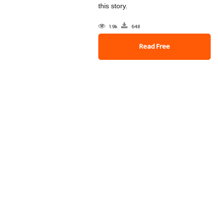
this story.
1.9k
648
Read Free