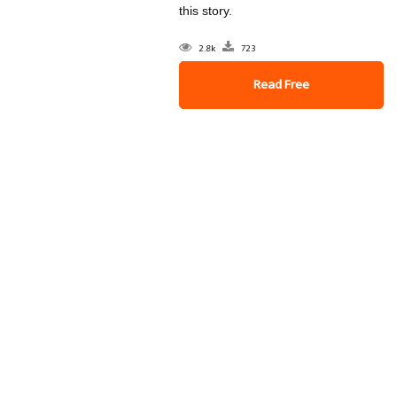
this story.
2.8k
723
Read Free