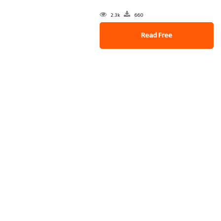
2.3k
660
Read Free