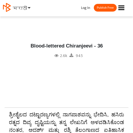
☰
Log In
मराठी
Publish Free
Blood-lettered Chiranjeevi - 36
2.6k
945
ಶ್ರೀಶೈಲದ ದಟ್ಟಾರಣ್ಯಗಳಲ್ಲಿ ನಾಗಪಾಶವನ್ನು ಭೇದಿಸಿ, ಹಸಿರು
ರತ್ನದ ದಿವ್ಯ ದೃಷ್ಟಿಯನ್ನು ತನ್ನ ಲೇಖನಿಗೆ ಅಳವಡಿಸಿಕೊಂಡ
ನಂತರ, ಆದರ್ಶ್ ಮತ್ತು ರಶ್ಮಿ ತೆಲಂಗಾಣದ ಐತಿಹಾಸಿಕ