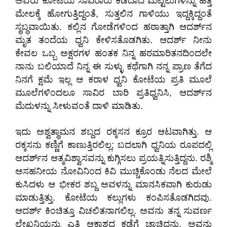
ಅವರು ಕೋಟೆಯ ಸಾವಿರಾರು ಕಡಿದಾದ ಮೆಟ್ಟಿಲುಗಳನ್ನು ಹತ್ತಿ
ಮೇಲಕ್ಕೆ ಹೋಗುತ್ತಿದ್ದಂತೆ, ಸುತ್ತಲಿನ ಗಾಳಿಯು ಇದ್ದಕ್ಕಿದ್ದಂತೆ
ಸ್ಥಬ್ಧವಾಯಿತು. ಕಲ್ಲಿನ ಗೋಡೆಗಳಿಂದ ಹಠಾತ್ತಾಗಿ ಆದರ್ಶ್‌ನ
ಮೃತ ತಂದೆಯ ಧ್ವನಿ ಕೇಳಿಸತೊಡಗಿತು. ಆದರ್ಶ್ ನೀನು
ಕೇವಲ ಒಬ್ಬ ಅಕ್ಷರಗಳ ಹಂತಕ ನಿನ್ನ ಹಠಮಾರಿತನದಿಂದಲೇ
ನಾನು ಬಲಿಯಾದೆ ನಿನ್ನ ಈ ಸುಳ್ಳು ಕಥೆಗಾಗಿ ನನ್ನ ಪ್ರಾಣ ತೆಗೆದ
ನಿನಗೆ ಕ್ಷಮೆ ಇಲ್ಲ ಆ ಕರಾಳ ಧ್ವನಿ ಕೋಟೆಯ ಪ್ರತಿ ಮೂಲೆ
ಮೂಲೆಗಳಿಂದಲೂ ಸಾವಿರ ಬಾರಿ ಪ್ರತಿಧ್ವನಿಸಿ, ಆದರ್ಶ್‌ನ
ಮೆದುಳನ್ನು ಸೀಳುವಂತೆ ದಾಳಿ ಮಾಡಿತು.
ಇದು ಅಶ್ವತ್ಥಾಮನ ಶಬ್ದದ ರಕ್ಕಸನ ಕ್ರೂರ ಆಟವಾಗಿತ್ತು. ಆ
ರಕ್ಕಸನು ಕಣ್ಣಿಗೆ ಕಾಣುತ್ತಿರಲಿಲ್ಲ; ಬದಲಾಗಿ ಧ್ವನಿಯ ರೂಪದಲ್ಲಿ
ಆದರ್ಶ್‌ನ ಆತ್ಮವಿಶ್ವಾಸವನ್ನು ಕುಗ್ಗಿಸಲು ಪ್ರಯತ್ನಿಸುತ್ತಿದ್ದನು. ರಶ್ಮಿ
ಅಸಹನೀಯ ನೋವಿನಿಂದ ಕಿವಿ ಮುಚ್ಚಿಕೊಂಡು ನೆಲದ ಮೇಲೆ
ಕುಸಿದಳು ಆ ಭೀಕರ ಶಬ್ದ ಅವಳನ್ನು ಮಾನಸಿಕವಾಗಿ ಕುರುಡು
ಮಾಡುತ್ತಿತ್ತು. ಕೋಟೆಯ ಕಲ್ಲುಗಳು ಕಂಪಿಸತೊಡಗಿದವು.
ಆದರ್ಶ್ ಕಿಂಚಿತ್ತೂ ವಿಚಲಿತನಾಗಲಿಲ್ಲ. ಅವನು ತನ್ನ ಸುವರ್ಣ
ಲೇಖನಿಯನ್ನು ಎತ್ತಿ ಆಕಾಶದ ಕಡೆಗೆ ಚಾಚಿದನು. ಅವನು