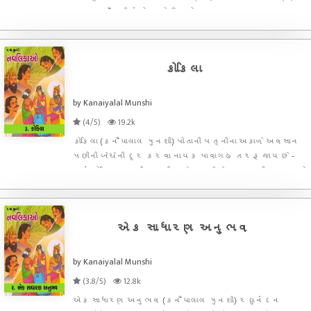
- પત્રમૈત્રી વાંચો, મારો ઉપયોગ.
કોકિલા
by Kanaiyalal Munshi
(4/5)
19.2k
કોકિલા (કનૈયાલાલ મુનશી) પોતાની પત્નીના અકાળે અવસાન
પછીની બેચેની દૂર કરવા નાયક પાવાગઢ તરફ જાય છે -
ત્યાં કોકિલા નામની સ્ત્રીના ઘેર જઈને નાયક અભિભૂત થયો
- નાયકે મુંબઈના વકીલ કિશોરલાલ નામે પોતાની ઓળખ આપી -
કિશોર અને કોકિલા વચ્ચે કોઈક અહર્નિશ સંબંધ શરુ થયો
એક સાધારણ અનુભવ
by Kanaiyalal Munshi
(3.8/5)
12.8k
એક સાધારણ અનુભવ (કનૈયાલાલ મુનશી) રઘુનંદન