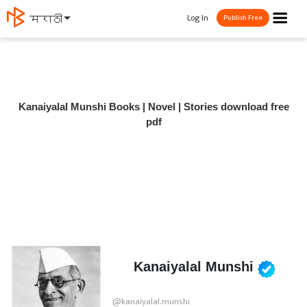
☰
Log In
मराठी
Publish Free
Kanaiyalal Munshi Books | Novel | Stories download free
pdf
Kanaiyalal Munshi
@kanaiyalal.munshi