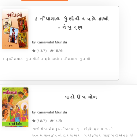
કનૈયાલાલ મુંશીની નવલિકાઓ
- સંપૂર્ણ
by Kanaiyalal Munshi
(4.3/5)
111.9k
કન્હૈયાલાલ મુનશીની નવલિકાઓ કનૈયાલાલ મુનશી
મારો ઉપયોગ
by Kanaiyalal Munshi
(3.8/5)
14.2k
મારો ઉપયોગ (કનૈયાલાલ મુનશી) શિવલાલ અને
અનસૂયાબહેનનો ઘરસંસાર - પ્રોફેસર સાહેબની એન્ટ્રી