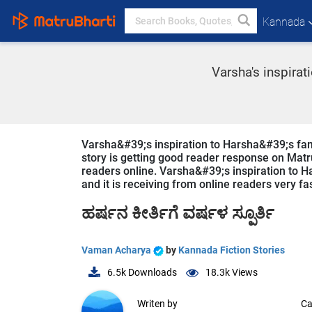
Kannada
Varsha's inspira
Varsha&#39;s inspiration to Harsha&#39;s fam
story is getting good reader response on Matru
readers online. Varsha&#39;s inspiration to H
and it is receiving from online readers very fa
ಹರ್ಷನ ಕೀರ್ತಿಗೆ ವರ್ಷಳ ಸ್ಪೂರ್ತಿ
Vaman Acharya
by
Kannada Fiction Stories
6.5k
Downloads
18.3k
Views
Writen by
Ca