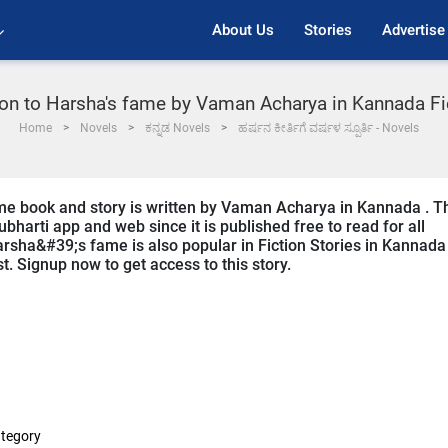
About Us
Stories
Advertise
tion to Harsha's fame by Vaman Acharya in Kannada Fi
Home
Novels
ಕನ್ನಡ Novels
ಹರ್ಷನ ಕೀರ್ತಿಗೆ ವರ್ಷಳ ಸ್ಪೂರ್ತಿ - Novels
e book and story is written by Vaman Acharya in Kannada . T
bharti app and web since it is published free to read for all
arsha&#39;s fame is also popular in Fiction Stories in Kannada
st. Signup now to get access to this story.
tegory