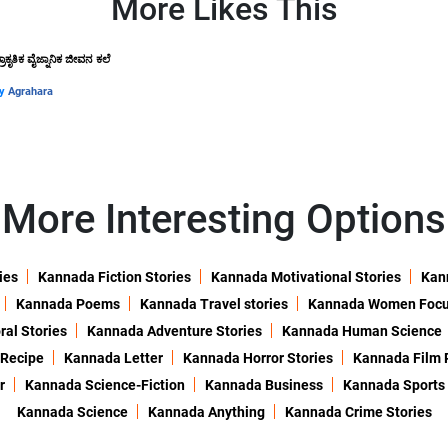
More Likes This
್ರಾಕೃತಿಕ ವೈಜ್ನಾನಿಕ ಜೀವನ ಕಲೆ
by
Agrahara
More Interesting Options
ies
Kannada Fiction Stories
Kannada Motivational Stories
Kann
Kannada Poems
Kannada Travel stories
Kannada Women Foc
al Stories
Kannada Adventure Stories
Kannada Human Science
 Recipe
Kannada Letter
Kannada Horror Stories
Kannada Film 
r
Kannada Science-Fiction
Kannada Business
Kannada Sports
Kannada Science
Kannada Anything
Kannada Crime Stories