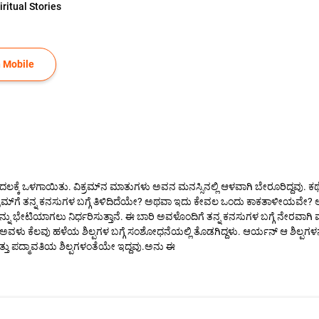
iritual Stories
 Mobile
ದಲಕ್ಕೆ ಒಳಗಾಯಿತು. ವಿಕ್ರಮ್‌‌ನ ಮಾತುಗಳು ಅವನ ಮನಸ್ಸಿನಲ್ಲಿ ಆಳವಾಗಿ ಬೇರೂರಿದ್ದವು. 
ಮ್‌ಗೆ ತನ್ನ ಕನಸುಗಳ ಬಗ್ಗೆ ತಿಳಿದಿದೆಯೇ? ಅಥವಾ ಇದು ಕೇವಲ ಒಂದು ಕಾಕತಾಳೀಯವೇ? ಆರ್ಯ
ನ್ನು ಭೇಟಿಯಾಗಲು ನಿರ್ಧರಿಸುತ್ತಾನೆ. ಈ ಬಾರಿ ಅವಳೊಂದಿಗೆ ತನ್ನ ಕನಸುಗಳ ಬಗ್ಗೆ ನೇರವಾಗ
, ಅವಳು ಕೆಲವು ಹಳೆಯ ಶಿಲ್ಪಗಳ ಬಗ್ಗೆ ಸಂಶೋಧನೆಯಲ್ಲಿ ತೊಡಗಿದ್ದಳು. ಆರ್ಯನ್ ಆ ಶಿಲ್ಪಗ
ತು ಪದ್ಮಾವತಿಯ ಶಿಲ್ಪಗಳಂತೆಯೇ ಇದ್ದವು.ಅನು ಈ