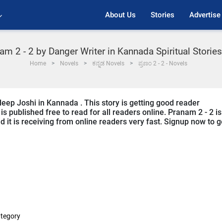
About Us
Stories
Advertise
am 2 - 2 by Danger Writer in Kannada Spiritual Storie
Home
Novels
ಕನ್ನಡ Novels
ಪ್ರಣಂ 2 - 2 - Novels
deep Joshi in Kannada . This story is getting good reader
s published free to read for all readers online. Pranam 2 - 2 is
d it is receiving from online readers very fast. Signup now to g
tegory