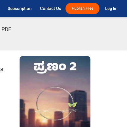
Subscription
Contact Us
Publish Free
Log In 
s PDF
et