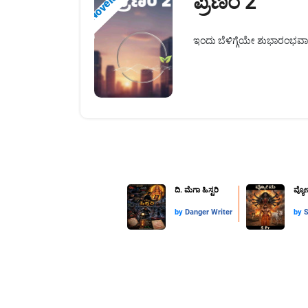
ಪ್ರಣಂ 2
Novels
​ಇಂದು ಬೆಳಿಗ್ಗೆಯೇ ಶುಭಾರಂಭವಾಗಿ
ದಿ. ಮೆಗಾ ಹಿಸ್ಟರಿ
ವ್ಯೋ
by
Danger Writer
by
S