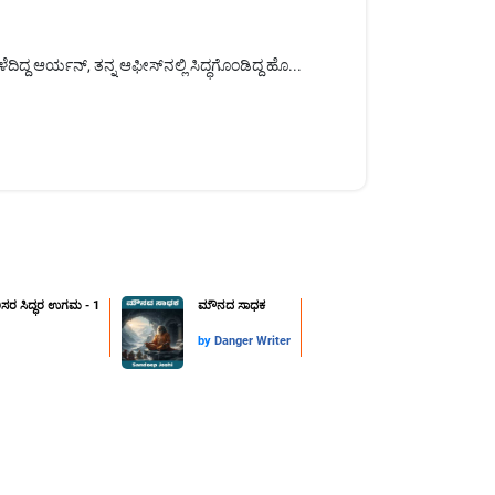
್ದ ಆರ್ಯನ್, ತನ್ನ ಆಫೀಸ್‌ನಲ್ಲಿ ಸಿದ್ಧಗೊಂಡಿದ್ದ ಹೊ...
ಿಸರ ಸಿದ್ಧರ ಉಗಮ - 1
ಮೌನದ ಸಾಧಕ
by
Danger Writer