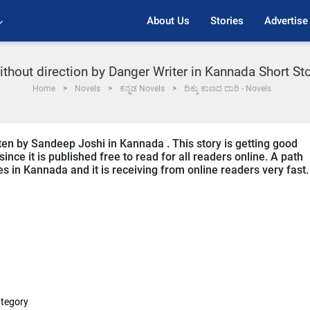
About Us
Stories
Advertise
ithout direction by Danger Writer in Kannada Short St
Home
Novels
ಕನ್ನಡ Novels
ದಿಕ್ಕು ಕಾಣದ ದಾರಿ - Novels
tten by Sandeep Joshi in Kannada . This story is getting good
ce it is published free to read for all readers online. A path
ies in Kannada and it is receiving from online readers very fast.
tegory