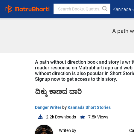
Kannada
A path w
A path without direction book and story is wri
reader response on Matrubharti app and web sin
without direction is also popular in Short Stor
Signup now to get access to this story.
ದಿಕ್ಕು ಕಾಣದ ದಾರಿ
Danger Writer
by
Kannada Short Stories
2.2k
Downloads
7.5k
Views
Writen by
Ca