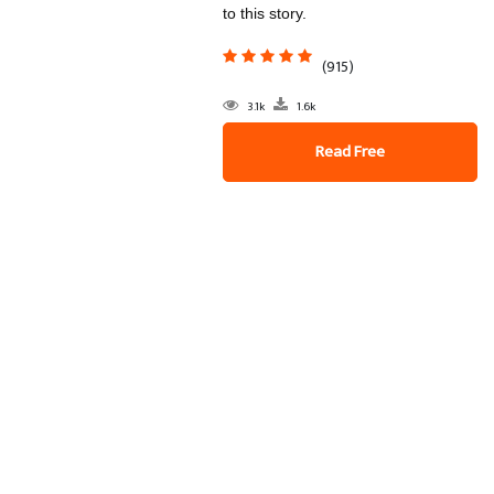
to this story.
(915)
3.1k
1.6k
Read Free