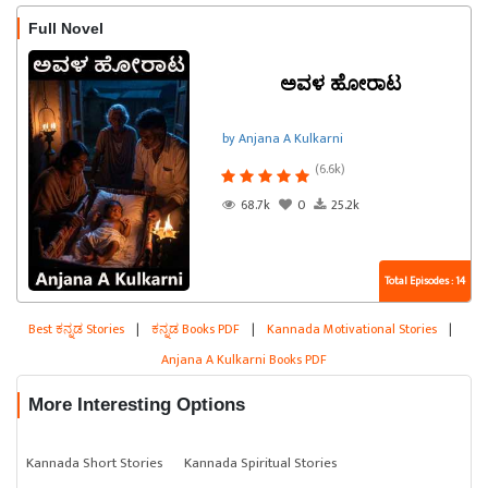
Full Novel
ಅವಳ ಹೋರಾಟ
by Anjana A Kulkarni
(6.6k)
68.7k
0
25.2k
Total Episodes : 14
Best ಕನ್ನಡ Stories
|
ಕನ್ನಡ Books PDF
|
Kannada Motivational Stories
|
Anjana A Kulkarni Books PDF
More Interesting Options
Kannada Short Stories
Kannada Spiritual Stories