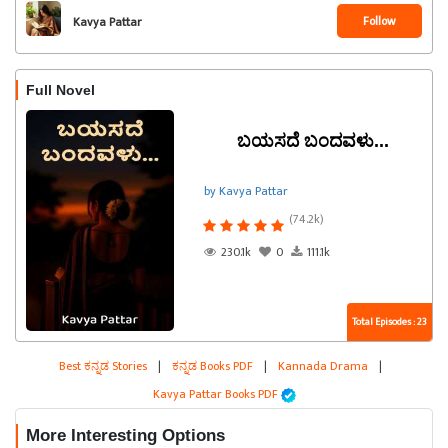
Follow
Kavya Pattar
Full Novel
ಬಯಸದೆ ಬಂದವಳು...
by Kavya Pattar
(74.2k)
230.1k
0
111.1k
Total Episodes : 23
Best ಕನ್ನಡ Stories
|
ಕನ್ನಡ Books PDF
|
Kannada Drama
|
Kavya Pattar Books PDF
More Interesting Options