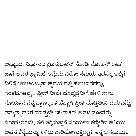
ಅಧ್ಯಾಯ: ನಿರ್ಧಾರದ ಕ್ಷಣಸುಧಾಕರ್ ನೋಡಿ ಮೋಹನ್ ರಾವ್
ಹಾಗೆ ಅವರ ಫ್ಯಾಮಿಲಿ ಇನ್ನೇನು ಬರೋ ಸಮಯ ಇದನೆಲ್ಲ ಇಲ್ಲಿಗೆ
ನಿಲ್ಲಿಸೋಣಅಂಬ್ರುತಾ ಹೃದಯದಲ್ಲಿ ಹೇಳಲಾಗದಷ್ಟು
ಸಂಕಟ.“ಅಪ್ಪ... ಪ್ಲೀಸ್ ನೀವೇ ದೊಡ್ಡಪ್ಪನೀಗೆ ಹೇಳಿ ನಾನು
ಸೂರ್ಯನ ನನ್ನ ಪ್ರಾಣಕ್ಕಿಂತ ಹೆಚ್ಚಾಗಿ ಪ್ರೀತಿ ಮಾಡ್ತಿದೀನಿ ದಯವಿಟ್ಟು
ನಮ್ಮನ್ನಾ ದೂರ ಮಾಡ್ಬೇಡಿ.”ಸುಧಾಕರ್ ಅವಳ ನೋವನ್ನು
ನೋಡಲಾರದೇ, ತಲೆ ತಗ್ಗಿಸುತ್ತಾನೆ.ಸೂರ್ಯನ ಕಣ್ಣೀರಿನ ಹನಿಯು
ಅವನ ಕೆನ್ನೆಯನ್ನು ಇಳಿದು ಜಾರಿಹೋಗುತ್ತಿದ್ದಾಗ, ತನ್ನ ಅಸಹಾಯಕ