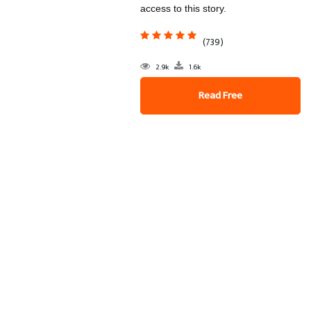
access to this story.
(739)
2.9k
1.6k
Read Free