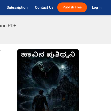
Subscription
Contact Us
Publish Free
Log In 
tion PDF
r