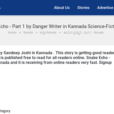
About Us
Stories
Advertise
cho - Part 1 by Danger Writer in Kannada Science-Fic
Home
Novels
ಕನ್ನಡ Novels
ಹಾವಿನ ಪ್ರತಿಧ್ವನಿ - ಭಾಗ 1 - Novels
by Sandeep Joshi in Kannada . This story is getting good reade
s published free to read for all readers online. Snake Echo -
nnada and it is receiving from online readers very fast. Signup
tegory