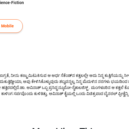
ience-Fiction
 Mobile
 ಜಾಗ್ರತೆ, ನೀನು ಕಣ್ಣು ಮಿಟುಕಿಸುವ ಆ ಅರ್ಧ ಸೆಕೆಂಡ್‌ನ ಕತ್ತಲಲ್ಲೇ ಅದು ನಿನ್ನ ಕುತ್ತಿಗೆಯನ್ನು ಸ
ೆ ಬದುಕುತ್ತಿದ್ದೀಯಾ, ಅವು ಕೇಳಿಸಿಕೊಳ್ಳುವುದು ಶಬ್ದವನ್ನಲ್ಲ, ನಿನ್ನ ಮೆದುಳಿನ ನರಗಳು ಭಯದಿ
ಹತ್ತಿರದಲ್ಲಿದೆ.ಡಾ. ಅವಿನಾಶ್ ಒಬ್ಬ ಪ್ರಸಿದ್ಧ ನ್ಯೂರೋ-ಸೈಕಾಲಜಿಸ್ಟ್ . ಮಂಗಳೂರಿನ ಆ ಕತ್ತಲ
ಾಳಿಂಗ ಸರ್ಪವೊಂದು ಕುಳಿತಿತ್ತು. ಅವಿನಾಶ್ ಕೈಯಲ್ಲಿ ಒಂದು ವಿಚಿತ್ರವಾದ ಬೈನರಲ್ ಫ್ರೀಕ್ವೆನ