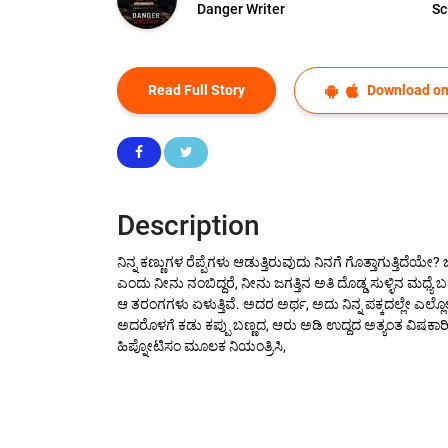
Danger Writer
Sc
Read Full Story
Download on
Description
ನಿನ್ನ ಕಣ್ಣುಗಳ ರೆಪ್ಪೆಗಳು ಆಡುತ್ತಿರುವುದು ನಿನಗೆ ಗೊತ್ತಾಗುತ್ತಿದೆಯೇ?
ಎಂದು ನೀನು ನಂಬಿದ್ದರೆ, ನೀನು ಜಗತ್ತಿನ ಅತಿ ದೊಡ್ಡ ಸುಳ್ಳಿನ ಮಧ್ಯ
ಆ ತರಂಗಗಳು ಏಳುತ್ತಿವೆ. ಅದರ ಅರ್ಥ, ಅದು ನಿನ್ನ ಪಕ್ಕದಲ್ಲೇ ಎಲ್ಲೋ 
ಅದರೊಳಗೆ ಕಡು ಕಪ್ಪು ಬಣ್ಣದ, ಆರು ಅಡಿ ಉದ್ದದ ಅತ್ಯಂತ ವಿಷಕಾರಿ ಕ
ಹಿಪ್ನೋಟಿಸಂ ಮೂಲಕ ನಿಯಂತ್ರಿಸಿ,