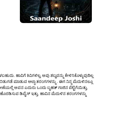
ೀಳಬಹುದು. ಹಾವಿಗೆ ಕಿವಿಗಳಿಲ್ಲ, ಅವು ಶಬ್ದವನ್ನು ಕೇಳಿಸಿಕೊಳ್ಳುವುದಿಲ್ಲ
ಂದ ಬಿಡುಗಡೆ ಮಾಡುವ ಆಲ್ಫಾ ತರಂಗಗಳನ್ನು . ಈಗ ನಿನ್ನ ಮೆದುಳಿನಲ್ಲೂ
ೆ ಕೋಣೆಯಲ್ಲಿ ಅವನ ಎದುರು ಒಂದು ಬೃಹತ್ ಗಾಜಿನ ಪೆಟ್ಟಿಗೆಯಿತ್ತು.
್ಸಿ ಹೊರಡಿಸುವ ಡಿವೈಸ್ ಇತ್ತು. ಹಾವಿನ ಮೆದುಳಿನ ತರಂಗಗಳನ್ನು