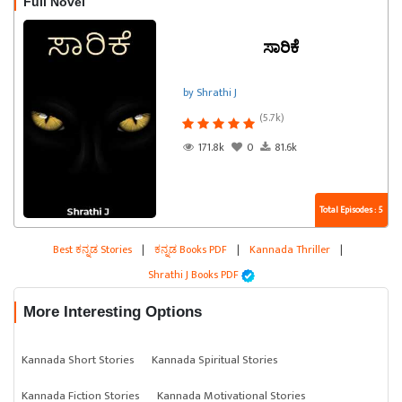
Full Novel
ಸಾರಿಕೆ
by Shrathi J
(5.7k)
171.8k
0
81.6k
Total Episodes : 5
Best ಕನ್ನಡ Stories
|
ಕನ್ನಡ Books PDF
|
Kannada Thriller
|
Shrathi J Books PDF
More Interesting Options
Kannada Short Stories
Kannada Spiritual Stories
Kannada Fiction Stories
Kannada Motivational Stories