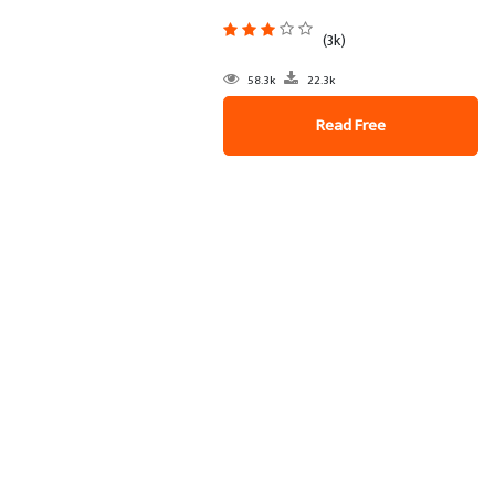
(3k)
58.3k
22.3k
Read Free