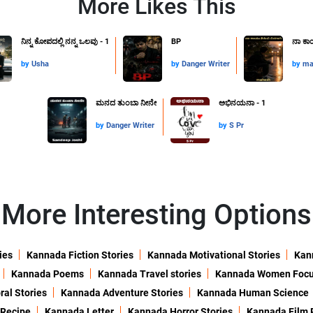
More Likes This
ನಿನ್ನ ಕೋಪದಲ್ಲಿ ನನ್ನ ಒಲವು - 1
BP
ನಾ ಕಾಯ
by
Usha
by
Danger Writer
by
ma
ಮನದ ತುಂಬಾ ನೀನೇ
ಅಭಿನಯನಾ - 1
by
Danger Writer
by
S Pr
More Interesting Options
ies
Kannada Fiction Stories
Kannada Motivational Stories
Kann
Kannada Poems
Kannada Travel stories
Kannada Women Foc
al Stories
Kannada Adventure Stories
Kannada Human Science
 Recipe
Kannada Letter
Kannada Horror Stories
Kannada Film 