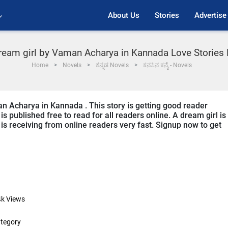
About Us
Stories
Advertise
ream girl by Vaman Acharya in Kannada Love Stories
Home
Novels
ಕನ್ನಡ Novels
ಕನಸಿನ ಕನ್ಯೆ - Novels
an Acharya in Kannada . This story is getting good reader
s published free to read for all readers online. A dream girl is
 is receiving from online readers very fast. Signup now to get
4k
Views
tegory