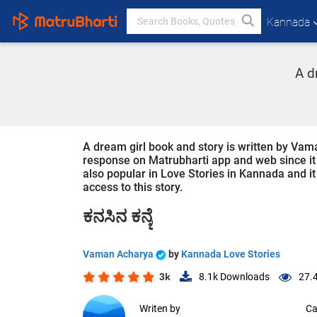
Kannada
A d
A dream girl book and story is written by Vam
response on Matrubharti app and web since it i
also popular in Love Stories in Kannada and it
access to this story.
ಕನಸಿನ ಕನ್ಯೆ
Vaman Acharya
by
Kannada Love Stories
3k
8.1k
Downloads
27.
Writen by
Ca