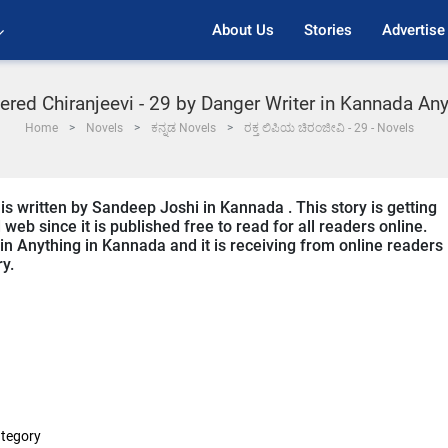
About Us
Stories
Advertise
tered Chiranjeevi - 29 by Danger Writer in Kannada An
Home
Novels
ಕನ್ನಡ Novels
ರಕ್ತ ಲಿಪಿಯ ಚಿರಂಜೀವಿ - 29 - Novels
 is written by Sandeep Joshi in Kannada . This story is getting
b since it is published free to read for all readers online.
 in Anything in Kannada and it is receiving from online readers
ry.
tegory