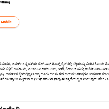
ything
 Mobile
ತರ, ಆದರ್ಶ್ ತನ್ನ ಹಳೆಯ ಹೆಚ್.ಎಫ್ ಡಿಲಕ್ಸ್ ಬೈಕ್‌ನಲ್ಲಿ ರಶ್ಮಿಯನ್ನು ಕೂರಿಸಿಕೊಂಡು ಶ
 ಕತ್ತಲೆ ಆವರಿಸಿತ್ತು. ಶರಾವತಿ ನದಿಯು ರಾಜ, ರಾಣಿ, ರೋರರ್ ಮತ್ತು ರಾಕೆಟ್ ಎಂಬ ನಾಲ
ತಿತ್ತು. ಆದರ್ಶ್‌ನ ಕೈಯಲ್ಲಿದ್ದ ಆ ದಿವ್ಯ ಹಸಿರು ಹರಳು ಈಗ ಚೀಲದ ಒಳಗಿದ್ದರೂ ತೀವ್ರವಾಗಿ ಕ
್ಗರೆಯುತ್ತಾ ಬೀಳುತ್ತಿರುವ ಆ ನೀರಿನ ಕಮರಿಗೆ ನಾವು ಈ ಕತ್ತಲೆಯಲ್ಲಿ ಇಳಿಯುವುದು ಹೇಗೆ? ಒಂದ