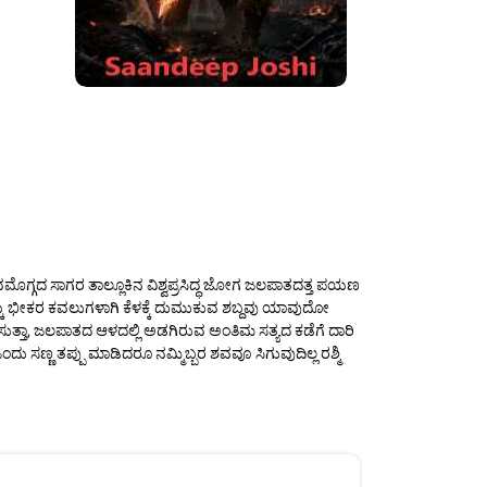
ಿವಮೊಗ್ಗದ ಸಾಗರ ತಾಲ್ಲೂಕಿನ ವಿಶ್ವಪ್ರಸಿದ್ಧ ಜೋಗ ಜಲಪಾತದತ್ತ ಪಯಣ
್ಕು ಭೀಕರ ಕವಲುಗಳಾಗಿ ಕೆಳಕ್ಕೆ ದುಮುಕುವ ಶಬ್ದವು ಯಾವುದೋ
ಂಪಿಸುತ್ತಾ, ಜಲಪಾತದ ಆಳದಲ್ಲಿ ಅಡಗಿರುವ ಅಂತಿಮ ಸತ್ಯದ ಕಡೆಗೆ ದಾರಿ
ು ಸಣ್ಣ ತಪ್ಪು ಮಾಡಿದರೂ ನಮ್ಮಿಬ್ಬರ ಶವವೂ ಸಿಗುವುದಿಲ್ಲ ರಶ್ಮಿ