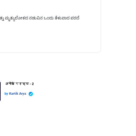
ತ್ತು ಮೃತ್ಯುಲೋಕದ ನಡುವಿನ ಒಂದು ತೆಳುವಾದ ಪರದೆ
अनोखे रहस्य - 2
by
Kartik Arya