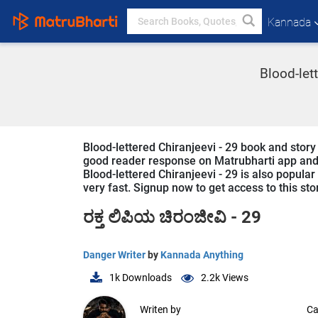
Kannada
Blood-let
Blood-lettered Chiranjeevi - 29 book and story
good reader response on Matrubharti app and we
Blood-lettered Chiranjeevi - 29 is also popular
very fast. Signup now to get access to this sto
ರಕ್ತ ಲಿಪಿಯ ಚಿರಂಜೀವಿ - 29
Danger Writer
by
Kannada Anything
1k
Downloads
2.2k
Views
Writen by
Ca