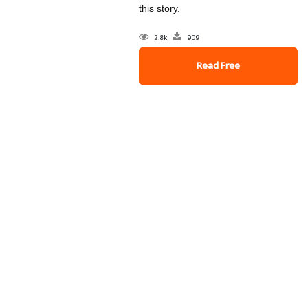
this story.
2.8k
909
Read Free