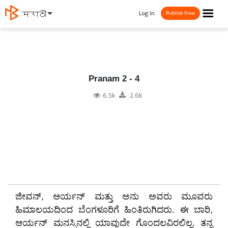
☰
Log In
मराठी
Publish Free
Pranam 2 - 4
6.5k
2.6k
​ಜೀವನ್, ಆರ್ಯನ್ ಮತ್ತು ಅನು ಅವರು ಮೂವರು
ಹಿಮಾಲಯದಿಂದ ಬೆಂಗಳೂರಿಗೆ ಹಿಂತಿರುಗಿದರು. ಈ ಬಾರಿ,
ಆರ್ಯನ್ ಮನಸ್ಸಿನಲ್ಲಿ ಯಾವುದೇ ಗೊಂದಲವಿರಲಿಲ್ಲ. ತನ್ನ