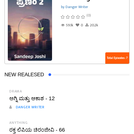
by Danger Writer
(0)
59.1k
0
20.2k
Total Episodes : 7
NEW REALESED
DRAMA
ಅಗ್ನಿ ಮತ್ತು ಆಕಾಶ - 12
DANGER WRITER
ANYTHING
ರಕ್ತ ಲಿಪಿಯ ಚಿರಂಜೀವಿ - 66