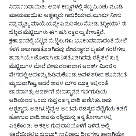
ನಿರ್ಮಾಣವಾಯಿತು. ಅವಳ ಕಣ್ಣುಗಳಲ್ಲಿ ಸಣ್ಣ ಮಿಂಚು ಮೂಡಿ
ಮಾಯವಾಯಿತು. ಅಶ್ವತ್ಥಾಮ ಗಾಬರಿಯಾದ. ಮೂರ್ಖ ನೀನು
ನನ್ನ ಮೃತ್ಯು ಮಾಯೆಯನ್ನೇ ಎದುರಿಸಲು ನೋಡುತ್ತಿದ್ದೀಯಾ? ಈ
ಬೆಟ್ಟದ ಮೆಟ್ಟಿಲುಗಳು ಈಗ ಹಸಿ ರಕ್ತವನ್ನು ಕೇಳುತ್ತಿವೆ.
ಕ್ಷಣಾರ್ಧದಲ್ಲಿ ಬೆಟ್ಟದ ಮೆಟ್ಟಿಲುಗಳು ಭೂಕಂಪನವಾದಂತೆ ಮೇಲೆ
ಕೆಳಗೆ ಅಲುಗಾಡತೊಡಗಿದವು. ದೇವಸ್ಥಾನದ ಬೃಹತ್ ಗಂಟೆಗಳು
ತಾನಾಗಿಯೇ ಜೋರಾಗಿ ಬಾರಿಸತೊಡಗಿದವು. ರಶ್ಮಿ ತಲೆ ಸುತ್ತಿ
ಮೆಟ್ಟಿಲುಗಳ ಮೇಲೆ ಬೀಳುವಂತಾದಾಗ ಆದರ್ಶ್ ಮಿಂಚಿನ
ವೇಗದಲ್ಲಿ ಅವಳನ್ನು ಹಿಡಿದುಕೊಂಡ. ಅವಳ ಶರೀರ ಹೂವಿನಂತೆ
ಮೃದುವಾಗಿತ್ತು, ಆದರೆ ಅವಳ ಮೌನ ಮಾತ್ರ ಕಲ್ಲಿನಂತೆ
ಭಾರವಾಗಿತ್ತು. ಆದರ್ಶ್‌ಗೆ ದೇವಸ್ಥಾನದ ಗರ್ಭಗುಡಿಯ
ಅಡಿಯಿಂದ ಒಂದು ಗುಪ್ತ ರಹಸ್ಯ ದಾರಿ ಕಾಣಿಸಿತು. ಅದು
ಅಶ್ವತ್ಥಾಮ ಅಡಗಿಸಿಟ್ಟಿದ್ದ ಆ ಅಂತಿಮ ರಹಸ್ಯದ ಪೆಟ್ಟಿಗೆಯ ಕಡೆಗೆ
ಹೋಗುವ ದಾರಿ. ಅವನು ರಶ್ಮಿಯನ್ನು ತನ್ನ ತೋಳುಗಳಲ್ಲಿ
ಎತ್ತಿಕೊಂಡು ಆ ಕತ್ತಲ ಗುಪ್ತ ದಾರಿಯೊಳಗೆ ಇಳಿದ. ಅಲ್ಲಿ
ಕತ್ತಲೆಯಿರಲಿಲ್ಲ, ಬದಲಾಗಿ ಸಾವಿರಾರು ದೀಪಗಳು ತಾನಾಗಿಯೇ