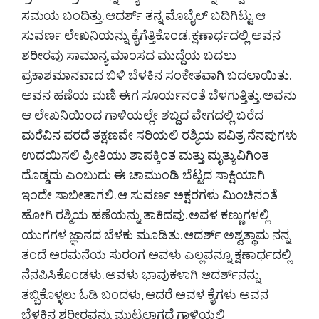
ಸಮಯ ಬಂದಿತ್ತು. ಆದರ್ಶ್ ತನ್ನ ಮೊಬೈಲ್ ಬದಿಗಿಟ್ಟು ಆ
ಸುವರ್ಣ ಲೇಖನಿಯನ್ನು ಕೈಗೆತ್ತಿಕೊಂಡ. ಕ್ಷಣಾರ್ಧದಲ್ಲಿ ಅವನ
ಶರೀರವು ಸಾಮಾನ್ಯ ಮಾಂಸದ ಮುದ್ದೆಯ ಬದಲು
ಪ್ರಕಾಶಮಾನವಾದ ಬಿಳಿ ಬೆಳಕಿನ ಸಂಕೇತವಾಗಿ ಬದಲಾಯಿತು.
ಅವನ ಹಣೆಯ ಮಣಿ ಈಗ ಸೂರ್ಯನಂತೆ ಬೆಳಗುತ್ತಿತ್ತು. ಅವನು
ಆ ಲೇಖನಿಯಿಂದ ಗಾಳಿಯಲ್ಲೇ ಶಬ್ದದ ವೇಗದಲ್ಲಿ ಬರೆದ
ಮರೆವಿನ ಪರದೆ ತಕ್ಷಣವೇ ಸರಿಯಲಿ ರಶ್ಮಿಯ ಪವಿತ್ರ ನೆನಪುಗಳು
ಉದಯಿಸಲಿ ಪ್ರೀತಿಯು ಶಾಪಕ್ಕಿಂತ ಮತ್ತು ಮೃತ್ಯುವಿಗಿಂತ
ದೊಡ್ಡದು ಎಂಬುದು ಈ ಚಾಮುಂಡಿ ಬೆಟ್ಟದ ಸಾಕ್ಷಿಯಾಗಿ
ಇಂದೇ ಸಾಬೀತಾಗಲಿ. ಆ ಸುವರ್ಣ ಅಕ್ಷರಗಳು ಮಿಂಚಿನಂತೆ
ಹೋಗಿ ರಶ್ಮಿಯ ಹಣೆಯನ್ನು ತಾಕಿದವು. ಅವಳ ಕಣ್ಣುಗಳಲ್ಲಿ
ಯುಗಗಳ ಜ್ಞಾನದ ಬೆಳಕು ಮೂಡಿತು. ಆದರ್ಶ್ ಅಶ್ವತ್ಥಾಮ ನನ್ನ
ತಂದೆ ಅರಮನೆಯ ಸುರಂಗ ಅವಳು ಎಲ್ಲವನ್ನೂ ಕ್ಷಣಾರ್ಧದಲ್ಲಿ
ನೆನಪಿಸಿಕೊಂಡಳು. ಅವಳು ಭಾವುಕಳಾಗಿ ಆದರ್ಶ್‌ನನ್ನು
ತಬ್ಬಿಕೊಳ್ಳಲು ಓಡಿ ಬಂದಳು, ಆದರೆ ಅವಳ ಕೈಗಳು ಅವನ
ಬೆಳಕಿನ ಶರೀರವನ್ನು ಮುಟ್ಟಲಾಗದೆ ಗಾಳಿಯಲ್ಲಿ