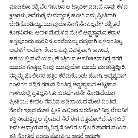
ಮಾಡಿಕೋ ರಶ್ಮಿ ಬೆಂಗಳೂರಿನ ಆ ಟ್ರಾಫಿಕ್ ನಡುವೆ ನಾವು ಕಳೆದ
ಕ್ಷಣಗಳು, ಆನೆಗುಡ್ಡೆ ದೇವಸ್ಥಾನಕ್ಕೆ ಹೋಗಿ ನಮ್ಮ ಪ್ರೀತಿಗಾಗಿ
ಬೇಡಿಕೊಂಡಿದ್ದು... ಯಾವುದೂ ನಿನಗೆ ನೆನಪಿಲ್ಲವೇ? ರಶ್ಮಿ ತಲೆ
ಕೊಡವಿದಳು. ಅವಳ ಮೆದುಳಿನ ಮೇಲೆ ಅಶ್ವತ್ಥಾಮನ ಕರಾಳ
ಹಸ್ತವೊಂದು ಮರೆವಿನ ಪರದೆಯನ್ನು ದಪ್ಪವಾಗಿ ಎಳೆದಂತಿತ್ತು.
ಅವಳಿಗೆ ಆದರ್ಶ್ ಕೇವಲ ಒಬ್ಬ ವಿಚಿತ್ರವಾಗಿ ಕಾಣುವ,
ಹಣೆಯಲ್ಲಿ ಮಣಿಯನ್ನು ಹೊತ್ತಿರುವ ಅಪರಿಚಿತನಾಗಿದ್ದ. ನನಗೆ
ಯಾರೂ ಗೊತ್ತಿಲ್ಲ. ನೀವು ಯಾವುದೋ ಮಾಯೆ ಮಾಡುತ್ತಿದ್ದೀರಿ.
ನನ್ನನ್ನು ಪೊಲೀಸರ ಹತ್ತಿರ ಕರೆದುಕೊಂಡು ಹೋಗಿ. ಅದೃಶ್ಯವಾಗಿ
ಗಂಟೆಗಳ ಸದ್ದಿನ ನಡುವೆ ನಿಂತಿದ್ದ ಅಶ್ವತ್ಥಾಮನ ಅಟ್ಟಹಾಸ
ಗಾಳಿಯಲ್ಲಿ ಪ್ರತಿಧ್ವನಿಸಿತು. ಬರಹಗಾರನೇ ನೋಡಿದೆಯಾ?
ಪ್ರೀತಿಯು ಕೇವಲ ನೆನಪಿನ ಅಡಿಪಾಯದ ಮೇಲೆ ನಿಂತಿದೆ.
ನೆನಪೇ ಇಲ್ಲದ ಮೇಲೆ ಪ್ರೀತಿ ಎಲ್ಲಿಂದ ಬರಬೇಕು? ನಿನ್ನ ಲೇಖನಿಗೆ
ಶಕ್ತಿ ನೀಡುತ್ತಿದ್ದ ಆ ಪ್ರೇಮದ ಸೆಲೆ ಈಗ ಬತ್ತಿಹೋಗಿದೆ. ಈಗ ಬರೆ
19ನೇ ಅಧ್ಯಾಯವನ್ನು ನಿನ್ನ ಸೋಲಿನ ಬಗ್ಗೆ ಬರೆ ಶಾಪದ ಮುಂದೆ
ಶಕ್ತಿ ಸೋತಿದೆ ಎಂದು ಘೋಷಿಸು. ಆದರೆ ಆದರ್ಶ್