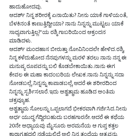
ಹಾದುಹೋದವು.
ಆದರ್ಶ್ ನಿನ್ನ ಶರೀರಕ್ಕೆ ಏನಾಯಿತು? ನೀನು ಯಾಕೆ ಗಾಳಿಯಂತೆ,
ಬೆಳಕಿನಂತೆ ಕಾಣುತ್ತಿದ್ದೀಯಾ? ನಾನು ನಿನ್ನನ್ನು ಮುಟ್ಟಲು ಯಾಕೆ
ಸಾಧ್ಯವಾಗುತ್ತಿಲ್ಲ?"ಯ ರಶ್ಮಿ ಗಾಬರಿಯಿಂದ ಆಕ್ರಂದನ
ಮಾಡಿದಳು.
ಆದರ್ಶ್ ಮಂದಹಾಸ ಬೀರುತ್ತಾ ನೋವಿನಿಂದಲೇ ಹೇಳಿದ. ರಶ್ಮಿ,
ನಿನ್ನ ಕಳೆದುಹೋದ ನೆನಪುಗಳನ್ನು ಮರಳಿ ತರಲು ನಾನು ನನ್ನ ಈ
ಮನುಷ್ಯ ರೂಪವನ್ನು ಬಲಿ ಕೊಡಬೇಕಾಯಿತು. ನಾನು ಈಗ
ಕೇವಲ ಈ ಮಹಾ ಕಾದಂಬರಿಯ ಲೇಖಕ. ನಾನು ನಿನ್ನನ್ನು ಸದಾ
ನೋಡಬಲ್ಲೆ, ನಿನ್ನನ್ನು ಕಾಪಾಡಬಲ್ಲೆ, ಆದರೆ ಈ ಶರೀರದಿಂದ
ನಿನ್ನನ್ನು ಸ್ಪರ್ಶಿಸಲಾರೆ. ಇದು ಅಶ್ವತ್ಥಾಮ ಹೂಡಿದ ಅಂತಿಮ
ಚಕ್ರವ್ಯೂಹ.
ಅಶ್ವತ್ಥಾಮ ಸೋಲನ್ನು ಒಪ್ಪಲಾಗದೆ ಭೀಕರವಾಗಿ ಗರ್ಜಿಸಿದ. ನೀನು
ಅರ್ಧ ಯುದ್ಧ ಗೆದ್ದಿರಬಹುದು ಬರಹಗಾರನೇ. ಆದರೆ ಈ ಕಥೆಯ
20ನೇ ಅಧ್ಯಾಯವು ಮೈಸೂರು ಅರಮನೆಯ ಆ ಗುಪ್ತ ಕತ್ತಲ
ಕಾರಾಗೃಹದಲ್ಲಿ ನಡೆಯಲಿದೆ ಅಲ್ಲಿ ನಿನ್ನ ತಂದೆಯ ಆತ್ಮವನ್ನು