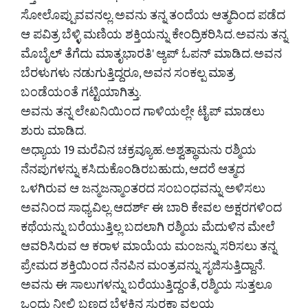
ಸೋಲೊಪ್ಪುವವನಲ್ಲ. ಅವನು ತನ್ನ ತಂದೆಯ ಆತ್ಮದಿಂದ ಪಡೆದ
ಆ ಪವಿತ್ರ ಬೆಳ್ಳಿ ಮಣಿಯ ಶಕ್ತಿಯನ್ನು ಕೇಂದ್ರಿಕರಿಸಿದ. ಅವನು ತನ್ನ
ಮೊಬೈಲ್ ತೆಗೆದು ಮಾತೃಭಾರತಿ' ಆ್ಯಪ್ ಓಪನ್ ಮಾಡಿದ. ಅವನ
ಬೆರಳುಗಳು ನಡುಗುತ್ತಿದ್ದರೂ, ಅವನ ಸಂಕಲ್ಪ ಮಾತ್ರ
ಬಂಡೆಯಂತೆ ಗಟ್ಟಿಯಾಗಿತ್ತು.
ಅವನು ತನ್ನ ಲೇಖನಿಯಿಂದ ಗಾಳಿಯಲ್ಲೇ ಟೈಪ್ ಮಾಡಲು
ಶುರು ಮಾಡಿದ.
ಅಧ್ಯಾಯ 19 ಮರೆವಿನ ಚಕ್ರವ್ಯೂಹ. ಅಶ್ವತ್ಥಾಮನು ರಶ್ಮಿಯ
ನೆನಪುಗಳನ್ನು ಕಸಿದುಕೊಂಡಿರಬಹುದು, ಆದರೆ ಆತ್ಮದ
ಒಳಗಿರುವ ಆ ಜನ್ಮಜನ್ಮಾಂತರದ ಸಂಬಂಧವನ್ನು ಅಳಿಸಲು
ಅವನಿಂದ ಸಾಧ್ಯವಿಲ್ಲ. ಆದರ್ಶ್ ಈ ಬಾರಿ ಕೇವಲ ಅಕ್ಷರಗಳಿಂದ
ಕಥೆಯನ್ನು ಬರೆಯುತ್ತಿಲ್ಲ ಬದಲಾಗಿ ರಶ್ಮಿಯ ಮೆದುಳಿನ ಮೇಲೆ
ಆವರಿಸಿರುವ ಆ ಕರಾಳ ಮಾಯೆಯ ಮಂಜನ್ನು ಸರಿಸಲು ತನ್ನ
ಪ್ರೇಮದ ಶಕ್ತಿಯಿಂದ ನೆನಪಿನ ಮಂತ್ರವನ್ನು ಸೃಜಿಸುತ್ತಿದ್ದಾನೆ.
ಅವನು ಈ ಸಾಲುಗಳನ್ನು ಬರೆಯುತ್ತಿದ್ದಂತೆ, ರಶ್ಮಿಯ ಸುತ್ತಲೂ
ಒಂದು ನೀಲಿ ಬಣ್ಣದ ಬೆಳಕಿನ ಸುರಕ್ಷಾ ವಲಯ