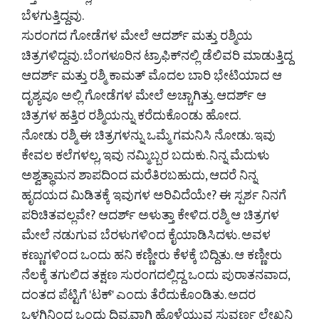
ಬೆಳಗುತ್ತಿದ್ದವು.
ಸುರಂಗದ ಗೋಡೆಗಳ ಮೇಲೆ ಆದರ್ಶ್ ಮತ್ತು ರಶ್ಮಿಯ
ಚಿತ್ರಗಳಿದ್ದವು. ಬೆಂಗಳೂರಿನ ಟ್ರಾಫಿಕ್‌ನಲ್ಲಿ ಡೆಲಿವರಿ ಮಾಡುತ್ತಿದ್ದ
ಆದರ್ಶ್ ಮತ್ತು ರಶ್ಮಿ ಕಾಮತ್ ಮೊದಲ ಬಾರಿ ಭೇಟಿಯಾದ ಆ
ದೃಶ್ಯವೂ ಅಲ್ಲಿ ಗೋಡೆಗಳ ಮೇಲೆ ಅಚ್ಚಾಗಿತ್ತು. ಆದರ್ಶ್ ಆ
ಚಿತ್ರಗಳ ಹತ್ತಿರ ರಶ್ಮಿಯನ್ನು ಕರೆದುಕೊಂಡು ಹೋದ.
ನೋಡು ರಶ್ಮಿ ಈ ಚಿತ್ರಗಳನ್ನು ಒಮ್ಮೆ ಗಮನಿಸಿ ನೋಡು. ಇವು
ಕೇವಲ ಕಲೆಗಳಲ್ಲ, ಇವು ನಮ್ಮಿಬ್ಬರ ಬದುಕು. ನಿನ್ನ ಮೆದುಳು
ಅಶ್ವತ್ಥಾಮನ ಶಾಪದಿಂದ ಮರೆತಿರಬಹುದು, ಆದರೆ ನಿನ್ನ
ಹೃದಯದ ಮಿಡಿತಕ್ಕೆ ಇವುಗಳ ಅರಿವಿದೆಯೇ? ಈ ಸ್ಪರ್ಶ ನಿನಗೆ
ಪರಿಚಿತವಲ್ಲವೇ? ಆದರ್ಶ್ ಅಳುತ್ತಾ ಕೇಳಿದ. ರಶ್ಮಿ ಆ ಚಿತ್ರಗಳ
ಮೇಲೆ ನಡುಗುವ ಬೆರಳುಗಳಿಂದ ಕೈಯಾಡಿಸಿದಳು. ಅವಳ
ಕಣ್ಣುಗಳಿಂದ ಒಂದು ಹನಿ ಕಣ್ಣೀರು ಕೆಳಕ್ಕೆ ಬಿದ್ದಿತು. ಆ ಕಣ್ಣೀರು
ನೆಲಕ್ಕೆ ತಗುಲಿದ ತಕ್ಷಣ ಸುರಂಗದಲ್ಲಿದ್ದ ಒಂದು ಪುರಾತನವಾದ,
ದಂತದ ಪೆಟ್ಟಿಗೆ 'ಟಕ್' ಎಂದು ತೆರೆದುಕೊಂಡಿತು. ಅದರ
ಒಳಗಿನಿಂದ ಒಂದು ದಿವ್ಯವಾಗಿ ಹೊಳೆಯುವ ಸುವರ್ಣ ಲೇಖನಿ