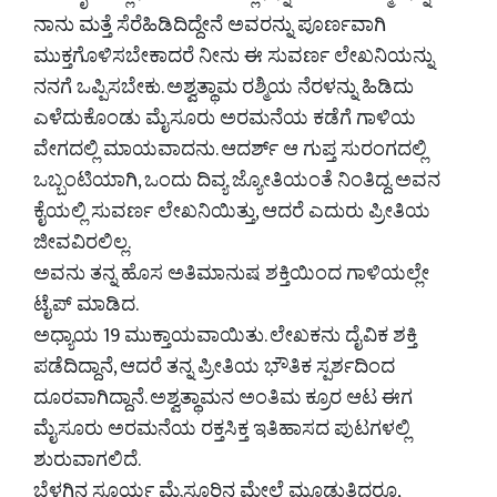
ನಾನು ಮತ್ತೆ ಸೆರೆಹಿಡಿದಿದ್ದೇನೆ ಅವರನ್ನು ಪೂರ್ಣವಾಗಿ
ಮುಕ್ತಗೊಳಿಸಬೇಕಾದರೆ ನೀನು ಈ ಸುವರ್ಣ ಲೇಖನಿಯನ್ನು
ನನಗೆ ಒಪ್ಪಿಸಬೇಕು. ಅಶ್ವತ್ಥಾಮ ರಶ್ಮಿಯ ನೆರಳನ್ನು ಹಿಡಿದು
ಎಳೆದುಕೊಂಡು ಮೈಸೂರು ಅರಮನೆಯ ಕಡೆಗೆ ಗಾಳಿಯ
ವೇಗದಲ್ಲಿ ಮಾಯವಾದನು. ಆದರ್ಶ್ ಆ ಗುಪ್ತ ಸುರಂಗದಲ್ಲಿ
ಒಬ್ಬಂಟಿಯಾಗಿ, ಒಂದು ದಿವ್ಯ ಜ್ಯೋತಿಯಂತೆ ನಿಂತಿದ್ದ. ಅವನ
ಕೈಯಲ್ಲಿ ಸುವರ್ಣ ಲೇಖನಿಯಿತ್ತು, ಆದರೆ ಎದುರು ಪ್ರೀತಿಯ
ಜೀವವಿರಲಿಲ್ಲ.
ಅವನು ತನ್ನ ಹೊಸ ಅತಿಮಾನುಷ ಶಕ್ತಿಯಿಂದ ಗಾಳಿಯಲ್ಲೇ
ಟೈಪ್ ಮಾಡಿದ.
ಅಧ್ಯಾಯ 19 ಮುಕ್ತಾಯವಾಯಿತು. ಲೇಖಕನು ದೈವಿಕ ಶಕ್ತಿ
ಪಡೆದಿದ್ದಾನೆ, ಆದರೆ ತನ್ನ ಪ್ರೀತಿಯ ಭೌತಿಕ ಸ್ಪರ್ಶದಿಂದ
ದೂರವಾಗಿದ್ದಾನೆ. ಅಶ್ವತ್ಥಾಮನ ಅಂತಿಮ ಕ್ರೂರ ಆಟ ಈಗ
ಮೈಸೂರು ಅರಮನೆಯ ರಕ್ತಸಿಕ್ತ ಇತಿಹಾಸದ ಪುಟಗಳಲ್ಲಿ
ಶುರುವಾಗಲಿದೆ.
ಬೆಳಗಿನ ಸೂರ್ಯ ಮೈಸೂರಿನ ಮೇಲೆ ಮೂಡುತ್ತಿದ್ದರೂ,