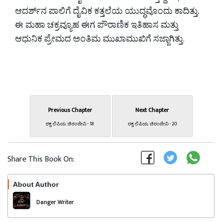
ಆದರ್ಶ್‌ನ ಪಾಲಿಗೆ ದೈವಿಕ ಕತ್ತಲೆಯ ಯುದ್ಧವೊಂದು ಕಾದಿತ್ತು.
ಈ ಮಹಾ ಚಕ್ರವ್ಯೂಹ ಈಗ ಪೌರಾಣಿಕ ಇತಿಹಾಸ ಮತ್ತು
ಆಧುನಿಕ ಪ್ರೇಮದ ಅಂತಿಮ ಮುಖಾಮುಖಿಗೆ ಸಜ್ಜಾಗಿತ್ತು.
Previous Chapter
Next Chapter
ರಕ್ತ ಲಿಪಿಯ ಚಿರಂಜೀವಿ - 18
ರಕ್ತ ಲಿಪಿಯ ಚಿರಂಜೀವಿ - 20
Share This Book On:
About Author
Follow
Danger Writer