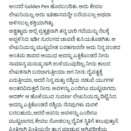
ಅಂದರೆ Golden Pen ಹೊರಬಂದಿತು. ಅದು ಕೇವಲ
ಲೇಖನಿಯಲ್ಲ, ಅದು ಇತಿಹಾಸವನ್ನೇ ಬರೆಯಬಲ್ಲ ಅಥವಾ
ಅಳಿಸಬಲ್ಲ ಶಕ್ತಿಯಾಗಿತ್ತು.
ಅಶ್ವತ್ಥಾಮ ಅಲ್ಲಿ ಪ್ರತ್ಯಕ್ಷನಾಗಿ ತನ್ನ ಭಾರಿ ಗದೆಯನ್ನು ನೆಲಕ್ಕೆ
ಅಪ್ಪಳಿಸಿದ. ಇಡೀ ಸುರಂಗದ ಚಾವಣಿ ಕುಸಿಯತೊಡಗಿತು. ಆ
ಲೇಖನಿಯನ್ನು ಮುಟ್ಟಬೇಡ ಬರಹಗಾರನೇ ಅದು ನಿನ್ನ ವಂಶದ
ಅಂತಿಮ ಶಾಪದ ಆಯುಧ ಅದನ್ನು ಎತ್ತಿಕೊಂಡರೆ ನೀನು
ಸಾಮಾನ್ಯ ಮನುಷ್ಯನಾಗಿ ಉಳಿಯುವುದಿಲ್ಲ, ನೀನು ಕಾಲದ
ಲೇಖಕನಾಗಿ ಬದಲಾಗುತ್ತೀಯಾ. ಆಗ ನೀನು ದೈವತ್ವಕ್ಕೆ
ಏರುತ್ತೀಯಾ, ಆದರೆ ನಿನ್ನ ಮತ್ತು ರಶ್ಮಿಯ ನಡುವೆ ಯುಗಗಳ
ಅಂತರವಿರುತ್ತದೆ ನೀನು ಅವಳನ್ನು ಎಂದಿಗೂ ಮುಟ್ಟಲಾಗದು.
ಆದರ್ಶ್ ಆ ಹೊಳೆಯುವ ಸುವರ್ಣ ಲೇಖನಿಯನ್ನು ದಿಟ್ಟಿಸಿದ.
ಅದನ್ನು ಎತ್ತಿಕೊಂಡರೆ ರಶ್ಮಿಯ ನೆನಪುಗಳು ಮರಳಿ
ಬರಬಹುದು, ಆದರೆ ಅವನು ಅವಳನ್ನು ಎಂದಿಗೂ
ಮುಟ್ಟಲಾಗದ, ಕೇವಲ ನೋಡಬಲ್ಲ ದೈವಿಕ ಸ್ಥಿತಿಗೆ ತಲುಪುತ್ತಾನೆ.
ಪ್ರೀತಿಗಾಗಿ ಪ್ರೀತಿಯನ್ನೇ ತ್ಯಾಗ ಮಾಡುವ ಅಗ್ನಿಪರೀಕ್ಷೆಯ