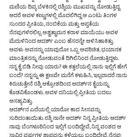
ಮಣಿಯ ದಿವ್ಯ ಬೆಳಕಿನಲ್ಲಿ ರಶ್ಮಿಯ ಮುಖವನ್ನು ನೋಡುತ್ತಿದ್ದ.
ಆದರೆ ಅವಳ ಕಣ್ಣುಗಳಲ್ಲಿ ಮೊದಲಿಗಿದ್ದ ಆ ಎಂಟು ತಿಂಗಳ
ಸುಂದರ ಪ್ರೀತಿಯ, ನಂಬಿಕೆಯ ಮತ್ತು ಆಪ್ತತೆಯ
ನೆನಪುಗಳಿರಲಿಲ್ಲ. ಅಶ್ವತ್ಥಾಮನ ಕರಾಳ ಮಾಯೆಯು ಅವಳ
ಮೆದುಳಿನಿಂದ ಆದರ್ಶ್ ಎಂಬ ಹೆಸರನ್ನೇ ಅಳಿಸಿಹಾಕಿತ್ತು.
ಅವಳು ಅವನನ್ನು ಯಾವುದೋ ಒಬ್ಬ ಅಪರಿಚಿತ, ಭಯಾನಕ
ಮಾಂತ್ರಿಕನನ್ನು ನೋಡುವಂತೆ ದಿಗಿಲಿನಿಂದ ನೋಡುತ್ತಿದ್ದಳು.
ನನ್ನ ಕೈ ಬಿಡಿ ನೀವು ಯಾರು? ಈ ಕತ್ತಲೆಯಲ್ಲಿ ನಾನು ಇಲ್ಲಿಗೆ ಹೇಗೆ
ಬಂದೆ? ನನ್ನನ್ನು ಈ ಕ್ಷಣವೇ ಮನೆಗೆ ಕಳುಹಿಸಿ, ಇಲ್ಲವಾದರೆ ನಾನು
ಕಿರುಚುತ್ತೇನೆ ರಶ್ಮಿ ಆಕ್ರೋಶದಿಂದ ಆದರ್ಶ್‌ನ ಕೈಯನ್ನು
ಕೊಡವಿಕೊಂಡಳು. ಅವಳ ದನಿಯಲ್ಲಿ ಪ್ರೀತಿಯ ಬದಲು
ಅಸಹ್ಯವಿತ್ತು.
ಆದರ್ಶ್‌ನ ಎದೆಯಲ್ಲಿ ಯಾರೋ ಕಾದ ಸೀಸವನ್ನು
ಸುರಿದಂತಾಯಿತು. ರಶ್ಮಿ ನಾನೇ ಆದರ್ಶ್ ನಿನ್ನ ಪ್ರೀತಿಯ ಆದರ್ಶ್
ನಾವು ಬೆಂಗಳೂರಿನಿಂದ ಇಲ್ಲಿಗೆ ಬಂದಿದ್ದೇವೆ, ನಿನ್ನ ವಂಶದ ಆ
ಸಾವಿರ ವರ್ಷಗಳ ಶಾಪವನ್ನು ಕಳೆಯಲು ಬಂದಿದ್ದೇವೆ. ನೆನಪು