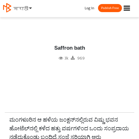
☰
Log In
मराठी
Publish Free
Saffron bath
3k
969
ಮಂಗಳೂರಿನ ಆ ಹಳೆಯ ಜಂಕ್ಷನ್‌ನಲ್ಲಿರುವ ವಿಷ್ಣು ಭವನ
ಹೋಟೆಲ್‌ನಲ್ಲಿ ಕಳೆದ ಹತ್ತು ವರ್ಷಗಳಿಂದ ಒಂದು ಸಂಪ್ರದಾಯ
ನಡೆದುಕೊಂಡು ಬಂದಿದೆ. ಸಂಜೆ ಸರಿಯಾಗಿ ಆರು