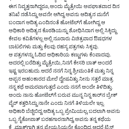
ಈಗ ನಿವೃತ್ತನಾಗಿದ್ದರೂ, ಅಂದು ಮೈತ್ರೇಯಿ ಅಪಘಾತವಾದ ದಿನ
ತನಿಖೆ ನಡೆಸಿದ್ದು ಅವನೇ ಆಗಿದ್ದ. ಅವನು ಆದಿತ್ಯನ ಮನೆಗೆ
ಬಂದಾಗ ಆದಿತ್ಯ ಎಂದಿನಂತೆ ಹೋಟೆಲ್‌ಗೆ ಹೋಗಿದ್ದ. ಆ
ಅಧಿಕಾರಿ ಆದಿತ್ಯನ ಕೊಠಡಿಯನ್ನು ಶೋಧಿಸಿದಾಗ ಅಲ್ಲಿ ಸಿಕ್ಕಿದ್ದು
ಕೇವಲ ಕವಿತೆಗಳಲ್ಲ ಅಲ್ಲಿ ನೂರಾರು ವಿಚಿತ್ರವಾದ ಔಷಧಗಳ
ಬಾಟಲಿಗಳು ಮತ್ತು ಕೆಲವು ರಹಸ್ಯ ಪತ್ರಗಳು ಸಿಕ್ಕವು.
ಆ ಪತ್ರಗಳನ್ನು ಓದಿದ ಅಧಿಕಾರಿಯ ಕಣ್ಣುಗಳು ಕೆಂಪಾದವು.
ಅದರಲ್ಲಿ ಬರೆದಿತ್ತು ಮೈತ್ರೇಯಿ, ನಿನಗೆ ಕೇಸರಿ ಬಾತ್ ಅಂದರೆ
ಇಷ್ಟ ಇರಬಹುದು. ಆದರೆ ನನಗೆ ನಿನ್ನ ಶ್ರೀಮಂತಿಕೆ ಮತ್ತು ನಿನ್ನ
ಅಪ್ಪನ ಅಹಂಕಾರದ ಮೇಲೆ ದ್ವೇಷವಿತ್ತು. ನೀನು ಸತ್ತರೆ ಮಾತ್ರ
ನನ್ನ ಕಥೆ ಅಮರವಾಗುತ್ತದೆ ಎಂದು ನನಗೆ ಅಂದೇ ತಿಳಿದಿತ್ತು.
ಅಂದು ನಾನು ಹೋಟೆಲ್‌ಗೆ ಬರುವ ಮುನ್ನ ನಿನ್ನ ಕಾರ್‌ನ ಬ್ರೇಕ್
ವೈರ್ ಕತ್ತರಿಸಿದ್ದು ನಾನೇ ಎಂದು ನಿನಗೆ ತಿಳಿಯಲೇ ಇಲ್ಲ.
ಅಧಿಕಾರಿ ಬೆಚ್ಚಿಬಿದ್ದ. ಆದಿತ್ಯ ಒಬ್ಬ ಪ್ರೇಮಿಯಲ್ಲ, ಬದಲಾಗಿ ಅವನು
ಒಬ್ಬ ಸೈಕೋಪಾತ್ ಬರಹಗಾರನಾಗಿದ್ದ, ಅವನು ತನ್ನ ಕಥೆಯ
ಕ್ಲೈಮ್ಯಾಕ್ಸ್‌ಗಾಗಿ ತನ್ನ ಪ್ರೇಯಸಿಯನ್ನೇ ಕೊಂದಿದ್ದ. ಆದರೆ ಟ್ವಿಸ್ಟ್