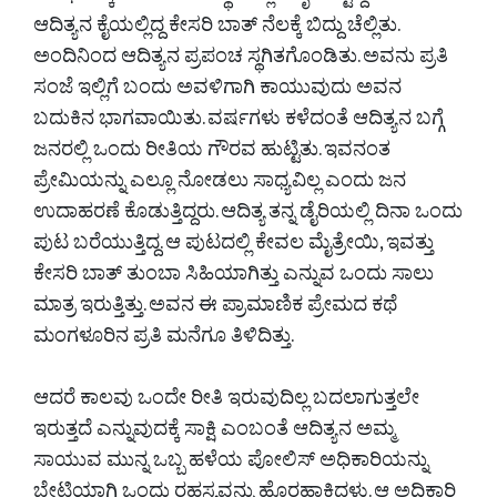
ಆದಿತ್ಯನ ಕೈಯಲ್ಲಿದ್ದ ಕೇಸರಿ ಬಾತ್ ನೆಲಕ್ಕೆ ಬಿದ್ದು ಚೆಲ್ಲಿತು.
ಅಂದಿನಿಂದ ಆದಿತ್ಯನ ಪ್ರಪಂಚ ಸ್ಥಗಿತಗೊಂಡಿತು. ಅವನು ಪ್ರತಿ
ಸಂಜೆ ಇಲ್ಲಿಗೆ ಬಂದು ಅವಳಿಗಾಗಿ ಕಾಯುವುದು ಅವನ
ಬದುಕಿನ ಭಾಗವಾಯಿತು. ವರ್ಷಗಳು ಕಳೆದಂತೆ ಆದಿತ್ಯನ ಬಗ್ಗೆ
ಜನರಲ್ಲಿ ಒಂದು ರೀತಿಯ ಗೌರವ ಹುಟ್ಟಿತು. ಇವನಂತ
ಪ್ರೇಮಿಯನ್ನು ಎಲ್ಲೂ ನೋಡಲು ಸಾಧ್ಯವಿಲ್ಲ ಎಂದು ಜನ
ಉದಾಹರಣೆ ಕೊಡುತ್ತಿದ್ದರು. ಆದಿತ್ಯ ತನ್ನ ಡೈರಿಯಲ್ಲಿ ದಿನಾ ಒಂದು
ಪುಟ ಬರೆಯುತ್ತಿದ್ದ. ಆ ಪುಟದಲ್ಲಿ ಕೇವಲ ಮೈತ್ರೇಯಿ, ಇವತ್ತು
ಕೇಸರಿ ಬಾತ್ ತುಂಬಾ ಸಿಹಿಯಾಗಿತ್ತು ಎನ್ನುವ ಒಂದು ಸಾಲು
ಮಾತ್ರ ಇರುತ್ತಿತ್ತು. ಅವನ ಈ ಪ್ರಾಮಾಣಿಕ ಪ್ರೇಮದ ಕಥೆ
ಮಂಗಳೂರಿನ ಪ್ರತಿ ಮನೆಗೂ ತಿಳಿದಿತ್ತು.
ಆದರೆ ಕಾಲವು ಒಂದೇ ರೀತಿ ಇರುವುದಿಲ್ಲ ಬದಲಾಗುತ್ತಲೇ
ಇರುತ್ತದೆ ಎನ್ನುವುದಕ್ಕೆ ಸಾಕ್ಷಿ ಎಂಬಂತೆ ಆದಿತ್ಯನ ಅಮ್ಮ
ಸಾಯುವ ಮುನ್ನ ಒಬ್ಬ ಹಳೆಯ ಪೋಲಿಸ್ ಅಧಿಕಾರಿಯನ್ನು
ಭೇಟಿಯಾಗಿ ಒಂದು ರಹಸ್ಯವನ್ನು ಹೊರಹಾಕಿದಳು. ಆ ಅಧಿಕಾರಿ