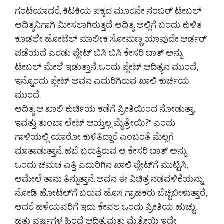
ಗಂಟೆಯಾದರೆ, ಕಿಟಕಿಯ ಪಕ್ಕದ ಮೂರನೇ ನಂಬರ್ ಟೇಬಲ್
ಆದಿತ್ಯನಿಗಾಗಿ ಮೀಸಲಾಗಿರುತ್ತದೆ. ಆದಿತ್ಯ ಅಲ್ಲಿಗೆ ಬಂದು ಕುಳಿತ
ಕೂಡಲೇ ಹೋಟೆಲ್ ಮಾಲೀಕ ಸೋಮಣ್ಣ ಯಾವುದೇ ಆರ್ಡರ್
ಪಡೆಯದೆ ಎರಡು ಪ್ಲೇಟ್ ಬಿಸಿ ಬಿಸಿ ಕೇಸರಿ ಬಾತ್ ಅನ್ನು
ಟೇಬಲ್ ಮೇಲೆ ಇಡುತ್ತಾನೆ. ಒಂದು ಪ್ಲೇಟ್ ಆದಿತ್ಯನ ಮುಂದೆ,
ಇನ್ನೊಂದು ಪ್ಲೇಟ್ ಅವನ ಎದುರಿಗಿರುವ ಖಾಲಿ ಕುರ್ಚಿಯ
ಮುಂದೆ.
ಆದಿತ್ಯ ಆ ಖಾಲಿ ಕುರ್ಚಿಯ ಕಡೆಗೆ ಪ್ರೀತಿಯಿಂದ ನೋಡುತ್ತಾ,
ಇವತ್ತು ತುಂಬಾ ಲೇಟ್ ಆಯ್ತಲ್ಲ ಮೈತ್ರೇಯಿ?" ಎಂದು
ಗಾಳಿಯಲ್ಲಿ ಯಾರೋ ಕುಳಿತಿದ್ದಾರೆ ಎಂಬಂತೆ ಮೆಲ್ಲಗೆ
ಮಾತಾಡುತ್ತಾನೆ. ಹಬೆ ಬರುತ್ತಿರುವ ಆ ಕೇಸರಿ ಬಾತ್ ಅನ್ನು
ಒಂದು ಚಮಚ ಎತ್ತಿ ಎದುರಿಗಿನ ಖಾಲಿ ಪ್ಲೇಟ್‌ಗೆ ಮುಟ್ಟಿಸಿ,
ಆಮೇಲೆ ತಾನು ತಿನ್ನುತ್ತಾನೆ. ಅವನ ಈ ವಿಚಿತ್ರ ನಡವಳಿಕೆಯನ್ನು
ನೋಡಿ ಹೋಟೆಲ್‌ಗೆ ಬರುವ ಹೊಸ ಗ್ರಾಹಕರು ಬೆಚ್ಚಿಬೀಳುತ್ತಾರೆ,
ಆದರೆ ಹಳೆಯವರಿಗೆ ಇದು ಕೇವಲ ಒಂದು ಪ್ರೀತಿಯ ಹುಚ್ಚು.
ಹತ್ತು ವರ್ಷಗಳ ಹಿಂದೆ ಆದಿತ್ಯ ಮತ್ತು ಮೈತ್ರೇಯಿ ಇದೇ