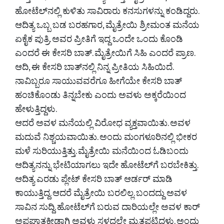
ಹೋಟೆಲ್‌ನಲ್ಲಿ ಕುಳಿತು ಸಾವಿರಾರು ಕನಸುಗಳನ್ನು ಕಂಡಿದ್ದರು.
ಆದಿತ್ಯ ಒಬ್ಬ ಬಡ ಬರಹಗಾರ, ಮೈತ್ರೇಯಿ ಶ್ರೀಮಂತ ಮನೆಯ
ಏಕೈಕ ಪುತ್ರಿ. ಅವರ ಪ್ರೀತಿಗೆ ಇದ್ದ ಒಂದೇ ಒಂದು ಕೊಂಡಿ
ಎಂದರೆ ಈ ಕೇಸರಿ ಬಾತ್. ಮೈತ್ರೇಯಿಗೆ ಸಿಹಿ ಎಂದರೆ ಪ್ರಾಣ.
ಆದಿ, ಈ ಕೇಸರಿ ಬಾತ್‌ನಲ್ಲಿ ನಿನ್ನ ಪ್ರೀತಿಯ ಸಿಹಿಯಿದೆ.
ನಾವಿಬ್ಬರೂ ಸಾಯುವವರೆಗೂ ಹೀಗೆಯೇ ಕೇಸರಿ ಬಾತ್
ಹಂಚಿಕೊಂಡು ತಿನ್ನಬೇಕು ಎಂದು ಅವಳು ಅಕ್ಕರೆಯಿಂದ
ಹೇಳುತ್ತಿದ್ದಳು.
ಆದರೆ ಅವಳ ಮನೆಯಲ್ಲಿ ವಿರೋಧ ವ್ಯಕ್ತವಾಯಿತು. ಅವಳ
ಮದುವೆ ನಿಶ್ಚಯವಾಯಿತು. ಅಂದು ಮಂಗಳೂರಿನಲ್ಲಿ ಭೀಕರ
ಮಳೆ ಸುರಿಯುತ್ತಿತ್ತು. ಮೈತ್ರೇಯಿ ಮನೆಯಿಂದ ಓಡಿಬಂದು
ಆದಿತ್ಯನನ್ನು ಭೇಟಿಯಾಗಲು ಇದೇ ಹೋಟೆಲ್‌ಗೆ ಬರಬೇಕಿತ್ತು.
ಆದಿತ್ಯ ಎರಡು ಪ್ಲೇಟ್ ಕೇಸರಿ ಬಾತ್ ಆರ್ಡರ್ ಮಾಡಿ
ಕಾಯುತ್ತಿದ್ದ. ಆದರೆ ಮೈತ್ರೇಯಿ ಬರಲಿಲ್ಲ. ಬಂದದ್ದು ಅವಳ
ಸಾವಿನ ಸುದ್ದಿ. ಹೋಟೆಲ್‌ಗೆ ಬರುವ ದಾರಿಯಲ್ಲೇ ಅವಳ ಕಾರ್
ಅಪಘಾತಕ್ಕೀಡಾಗಿ ಅವಳು ಸ್ಥಳದಲ್ಲೇ ಮೃತಪಟ್ಟಿದ್ದಳು. ಅಂದು