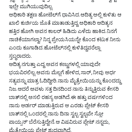
ಇಲ್ಲೇ ಮುಗಿಯುವುದಿಲ್ಲ.
ಅಧಿಕಾರಿ ತಕ್ಷಣ ಹೋಟೆಲ್‌ಗೆ ಧಾವಿಸಿದ. ಆದಿತ್ಯ ಅಲ್ಲಿ ಕುಳಿತು ಆ
ಖಾಲಿ ಕುರ್ಚಿಯ ಜೊತೆ ಮಾತಾಡುತ್ತಿದ್ದ. ಅಧಿಕಾರಿ ಆದಿತ್ಯನ
ಹತ್ತಿರ ಹೋಗಿ ಅವನ ಕಾಲರ್ ಹಿಡಿದು ಎಳೆದು ಹಾಕಿದ. ನಿನಗೆ
ನಾಚಿಕೆಯಾಗಲ್ವಾ? ನಿನ್ನ ಪ್ರೇಯಸಿಯನ್ನೇ ಕೊಂದ ಕಟುಕ ನೀನು
ಎಂದು ಕೂಗಾಡಿದ. ಹೋಟೆಲ್‌ನಲ್ಲಿ ಕುಳಿತಿದ್ದವರೆಲ್ಲಾ
ಸ್ತಬ್ಧರಾದರು.
ಆದಿತ್ಯ ನಗುತ್ತಾ ಎದ್ದ. ಅವನ ಕಣ್ಣುಗಳಲ್ಲಿ ಯಾವುದೇ
ಭಯವಿರಲಿಲ್ಲ. ಅವನು ಮೆಲ್ಲಗೆ ಹೇಳಿದ, ಸಾರ್, ನೀವು ಅರ್ಧ
ಸತ್ಯವನ್ನು ಮಾತ್ರ ಓದಿದ್ದೀರಿ. ನಾನು ಮೈತ್ರೇಯಿಯನ್ನು ಕೊಂದದ್ದು
ನಿಜ. ಆದರೆ ಅವಳು ಸತ್ತ ದಿನದಿಂದ ನಾನು ತಿನ್ನುತ್ತಿರುವ ಕೇಸರಿ
ಬಾತ್‌ನಲ್ಲಿ ಅಸಲಿ ರಹಸ್ಯ ಅಡಗಿದೆ. ಈ ಹತ್ತು ವರ್ಷಗಳಿಂದ
ನಾನು ಆರ್ಡರ್ ಮಾಡುತ್ತಿರುವ ಆ ಎರಡು ಪ್ಲೇಟ್ ಕೇಸರಿ
ಬಾತ್‌ನಲ್ಲಿ ಒಂದರಲ್ಲಿ ನಾನು ದಿನಾ ಸ್ವಲ್ಪ ಸ್ವಲ್ಪವೇ ಸ್ಲೋ
ಪಾಯ್ಸನ್' ಬೆರೆಸುತ್ತಿದ್ದೇನೆ. ಆ ವಿಷವಿರುವ ಪ್ಲೇಟ್ ನನ್ನದು,
ಮೈತ್ರೇಯಿಯ ಪ್ಲೇಟ್ ಶುದ್ಧವಾಗಿದೆ.