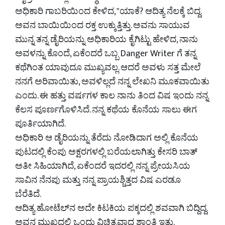
ಅಧಿಕಾರಿ ಗಾಬರಿಯಿಂದ ಕೇಳಿದ, "ಯಾಕೆ? ಆದಿತ್ಯ ನೆಲಕ್ಕೆ ಬಿದ್ದ.
ಅವನ ಬಾಯಿಯಿಂದ ರಕ್ತ ಉಕ್ಕುತ್ತಿತ್ತು. ಅವನು ಸಾಯುವ
ಮುನ್ನ ತನ್ನ ಡೈರಿಯನ್ನು ಅಧಿಕಾರಿಯ ಕೈಗಿಟ್ಟು ಹೇಳಿದ, ನಾನು
ಅವಳನ್ನು ಕೊಂದೆ, ಏಕೆಂದರೆ ಒಬ್ಬ Danger Writer ಗೆ ತನ್ನ
ಕಥೆಗಿಂತ ಯಾವುದೂ ಮುಖ್ಯವಲ್ಲ. ಆದರೆ ಅವಳು ಸತ್ತ ಮೇಲೆ
ನನಗೆ ಅರಿವಾಯಿತು, ಅವಳಿಲ್ಲದೆ ನನ್ನ ಲೇಖನಿ ಮೂಕವಾಯಿತು
ಎಂದು. ಈ ಹತ್ತು ವರ್ಷಗಳ ಕಾಲ ನಾನು ತಿಂದ ವಿಷ ಇಂದು ನನ್ನ
ಕೆಲಸ ಪೂರ್ಣಗೊಳಿಸಿದೆ. ನನ್ನ ಕಥೆಯ ಕೊನೆಯ ಸಾಲು ಈಗ
ಪೂರ್ತಿಯಾಗಿದೆ.
ಅಧಿಕಾರಿ ಆ ಡೈರಿಯನ್ನು ತೆರೆದು ನೋಡಿದಾಗ ಅಲ್ಲಿ ಕೊನೆಯ
ಪುಟದಲ್ಲಿ ಕೆಂಪು ಅಕ್ಷರಗಳಲ್ಲಿ ಬರೆಯಲಾಗಿತ್ತು ಕೇಸರಿ ಬಾತ್
ಅತೀ ಸಿಹಿಯಾಗಿದೆ, ಏಕೆಂದರೆ ಇದರಲ್ಲಿ ನನ್ನ ಪ್ರೇಯಸಿಯ
ಸಾವಿನ ನೆನಪು ಮತ್ತು ನನ್ನ ಪ್ರಾಯಶ್ಚಿತ್ತದ ವಿಷ ಎರಡೂ
ಬೆರೆತಿದೆ.
ಆದಿತ್ಯ ಹೋಟೆಲ್‌ನ ಅದೇ ಕಿಟಕಿಯ ಪಕ್ಕದಲ್ಲಿ ಶವವಾಗಿ ಬಿದ್ದಿದ್ದ.
ಅವನ ಮುಖದಲ್ಲಿ ಒಂದು ವಿಚಿತ್ರವಾದ ಶಾಂತಿ ಇತ್ತು.