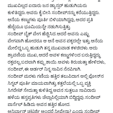
ಮುಖವಿಲ್ಲದ ಐದಾರು ಜನ ಡ್ಯಾನ್ಸರ್ ಹುಡುಗಿಯರು
ಕುಳಿತಿದ್ದರು. ಅವರು ಕೈ ಬೀಸಿ ಸಂದೀಪ್‌ನನ್ನು ಕರೆಯುತ್ತಿದ್ದರು.
ಆನೆಯ ಕಣ್ಣುಗಳು ಪೂರ್ತಿ ಬಿಳಿಯಾಗಿದ್ದವು, ಅದರ ಪ್ರತಿ
ಹೆಜ್ಜೆಯೂ ಭೂಮಿಯನ್ನೇ ನಡುಗಿಸುತ್ತಿತ್ತು.
ಸಂದೀಪ್ ಬೈಕ್ ವೇಗ ಹೆಚ್ಚಿಸಿದ. ಆದರೆ ಅವನು ಎಷ್ಟು
ವೇಗವಾಗಿ ಹೋದರೂ ಆ ಆನೆ ಅವನ ಪಕ್ಕದಲ್ಲೇ ಇತ್ತು. ಆನೆಯ
ಮೇಲಿದ್ದ ಒಬ್ಬ ಹುಡುಗಿ ತನ್ನ ಮುಖವಾಡ ಕಳಚಿದಳು. ಅದು
ಶ್ರಾವಣಿಯ ಮುಖ, ಆದರೆ ಅವಳ ಕಣ್ಣುಗಳಿಂದ ಬರುತ್ತಿದ್ದದ್ದು
ರಕ್ತವಲ್ಲ, ಬದಲಾಗಿ ಕಪ್ಪು ಶಾಯಿ. ಅವಳು ಕಿರುಚುತ್ತಾ ಹೇಳಿದಳು,
ಸಂದೀಪ್, ಈ ಆರ್ಡರ್ ನಿನ್ನ ಸಾವಿನ ನೆನಪಿಗಾಗಿ.
ಸಂದೀಪ್ ಮರಳು ಗಣಿಯ ಹತ್ತಿರ ತಲುಪಿದಾಗ ಅಲ್ಲಿ ಫೋನ್‌ನ
ಸಿಗ್ನಲ್ ಪೂರ್ತಿ ಮಾಯವಾಗಿತ್ತು. ಕತ್ತಲೆಯಲ್ಲಿ ಒಬ್ಬ ವ್ಯಕ್ತಿ
ಸಿಗರೇಟ್ ಸೇದುತ್ತಾ ಕುಳಿತಿದ್ದ. ಅವನ ಸುತ್ತಲೂ ಸಾವಿರಾರು
ಹಳೆಯ ಹಸ್ತಪ್ರತಿಗಳು ಚೆಲ್ಲಾಪಿಲ್ಲಿಯಾಗಿ ಬಿದ್ದಿದ್ದವು. ಸಂದೀಪ್
ಪಾರ್ಸೆಲ್ ಹಿಡಿದು ಅವನ ಹತ್ತಿರ ಹೋದ.
ಅನಿರ್ಬಾನ್ ಚಟರ್ಜಿ ಅಂದರೆ ನೀವೇನಾ? ಎಂದು ಸಂದೀಪ್