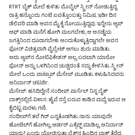
RTRT ಬೈಕ್ ಮೇಲೆ ಕುಳಿತು ಮೊಬೈಲ್ ಸ್ಕ್ರೀನ್ ನೋಡುತ್ತಿದ್ದ.
ರಾತ್ರಿ ಹನ್ನೊಂದು ಗಂಟೆ ಐವತ್ತೊಂಬತ್ತು ನಿಮಿಷ. ಇಡೀ ದಿನ
ಡೆಲಿವರಿ ಮಾಡಿ ಅವನ ಮೈ ಕೈ ನೋಯುತ್ತಿದ್ದವು. ಇನ್ನೇನು ಆ್ಯಪ್
ಆಫ್ ಮಾಡಿ ಮನೆಗೆ ಹೋಗಿ ಮಲಗಬೇಕು, ಆ ಅಸಡ್ಡೆಯ
ಜಗತ್ತಿನಿಂದ ದೂರಾಗಬೇಕು ಅಂದುಕೊಳ್ಳುತ್ತಿದ್ದಾಗಲೇ ಅವನ
ಫೋನ್ ವಿಚಿತ್ರವಾಗಿ ವೈಬ್ರೇಟ್ ಆಗಲು ಶುರು ಮಾಡಿತು.
ಅದು ಆ್ಯಪ್‌ನ ನೋಟಿಫಿಕೇಶನ್ ಅಲ್ಲ, ಬದಲಾಗಿ ಯಾರೋ
ಫೋನ್ ಅನ್ನು ಒಳಗಿನಿಂದ ಚುಚ್ಚಿದಂತೆ ಸದ್ದು ಕೇಳಿಸಿತು. ಸ್ಕ್ರೀನ್
ಮೇಲೆ ಒಂದು ವಾಟ್ಸಾಪ್ ಮೆಸೇಜ್ ಮೂಡಿತು. ಕಳುಹಿಸಿದವರು
ಅನಿರ್ಬಾನ್ ಚಟರ್ಜಿ.
ಮೆಸೇಜ್: ಹಸಿದಿದ್ದೇನೆ ಸಂದೀಪ್. ಪಾರ್ಸೆಲ್ ನಿನ್ನ ಬೈಕ್
ಬಾಕ್ಸ್‌ನಲ್ಲಿದೆ. ವಿಳಾಸ: ಹೈವೆ ರಸ್ತೆ ಬರುವ ಕಾಡಿನ ಮಧ್ಯೆ ಇರುವ ಆ
ಕೈಬಿಟ್ಟ ಮರಳು ಗಣಿ.
ಸಂದೀಪ್‌ಗೆ ತಲೆ ಗಿರ್ ಎನ್ನತೊಡಗಿತು. ನಾನು ಯಾವುದೇ
ಹೋಟೆಲ್‌ಗೆ ಹೋಗಿಲ್ಲ, ಆರ್ಡರ್ ಎಕ್ಸೆಪ್ಟ್ ಮಾಡಿಲ್ಲ, ಅನಿರ್ಬಾನ್
ಯಾರು? ಎಂದು ಯೋಚಿಸುತ್ತಾ ಬೈಕ್‌ನ ಹಿಂದಿನ ಬಾಕ್ಸ್ ತೆರೆದ.