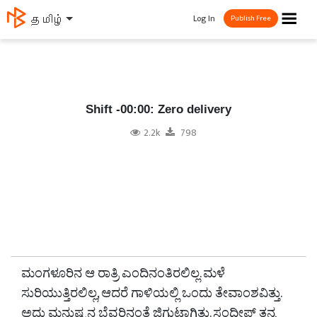
☰
Log In
தமிழ்
Publish Free
Shift -00:00: Zero delivery
2.2k
798
ಮಂಗಳೂರಿನ ಆ ರಾತ್ರಿ ಎಂದಿನಂತಿರಲಿಲ್ಲ. ಮಳೆ
ಸುರಿಯುತ್ತಿರಲಿಲ್ಲ, ಆದರೆ ಗಾಳಿಯಲ್ಲಿ ಒಂದು ತೇವಾಂಶವಿತ್ತು.
ಅದು ಮನುಷ್ಯನ ಬೆವರಿನಂತೆ ಜಿಗುಟಾಗಿತ್ತು. ಸಂದೀಪ್ ತನ್ನ