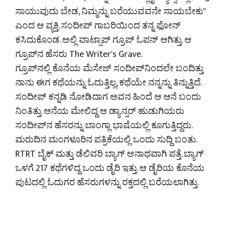
ಸಾಯುವುದು ಬೇಡ, ನಿಮ್ಮನ್ನು ಬರೆಯುವವನೇ ಸಾಯಬೇಕು"
ಎಂದ ಆ ವ್ಯಕ್ತಿ. ಸಂದೀಪ್ ಗಾಬರಿಯಿಂದ ತನ್ನ ಫೋನ್
ಕಸಿದುಕೊಂಡ. ಅಲ್ಲಿ ವಾಟ್ಸಾಪ್ ಗ್ರೂಪ್ ಓಪನ್ ಆಗಿತ್ತು. ಆ
ಗ್ರೂಪ್‌ನ ಹೆಸರು The Writer's Grave.
ಗ್ರೂಪ್‌ನಲ್ಲಿ ಕೊನೆಯ ಮೆಸೇಜ್ ಸಂದೀಪ್‌ನಿಂದಲೇ ಬಂದಿತ್ತು
ನಾನು ಈಗ ಕಥೆಯನ್ನು ಓದುತ್ತಿಲ್ಲ, ಕಥೆಯೇ ನನ್ನನ್ನು ತಿನ್ನುತ್ತಿದೆ.
ಸಂದೀಪ್ ಕನ್ನಡಿ ನೋಡಿದಾಗ ಅವನ ಹಿಂದೆ ಆ ಆನೆ ಬಂದು
ನಿಂತಿತ್ತು. ಆನೆಯ ಮೇಲಿದ್ದ ಆ ಡ್ಯಾನ್ಸರ್ ಹುಡುಗಿಯರು
ಸಂದೀಪ್‌ನ ಹೆಸರನ್ನು ಬಾಂಗ್ಲಾ ಭಾಷೆಯಲ್ಲಿ ಕೂಗುತ್ತಿದ್ದರು.
ಮರುದಿನ ಮಂಗಳೂರಿನ ಪತ್ರಿಕೆಯಲ್ಲಿ ಒಂದು ಸುದ್ದಿ ಬಂತು.
RTRT ಬೈಕ್ ಮತ್ತು ಡೆಲಿವರಿ ಬ್ಯಾಗ್ ಅನಾಥವಾಗಿ ಪತ್ತೆ. ಬ್ಯಾಗ್
ಒಳಗೆ 217 ಕಥೆಗಳಿದ್ದ ಒಂದು ಡೈರಿ ಇತ್ತು. ಆ ಡೈರಿಯ ಕೊನೆಯ
ಪುಟದಲ್ಲಿ ಓದುಗರ ಹೆಸರುಗಳನ್ನು ರಕ್ತದಲ್ಲಿ ಬರೆಯಲಾಗಿತ್ತು.