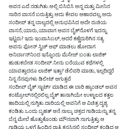
ಅವನ ಎದೆ ನಡುಗಿತು. ಅಲ್ಲಿ ಬಿಸಿಬಿಸಿ ಅನ್ನ ಮತ್ತು ಮೀನಿನ
ಸಾರಿನ ವಾಸನೆ ಬರುತ್ತಿತ್ತು. ಅದು ಕೇವಲ ಆಹಾರವಲ್ಲ, ಅದು
ಸಂದೀಪ್ ತನ್ನ ಬಾಲ್ಯದಲ್ಲಿ ಅನುಭವಿಸಿದ ಅದೇ ರುಚಿಯ
ವಾಸನೆ, ಯಾರು, ಯಾವಾಗ ಅವನ ಬೈಕ್‌ನೊಳಗೆ ಇದನ್ನು
ಇಟ್ಟರು? ಇದು ಇಂಪಾಸಿಬಲ್, ಆದರೆ ಕಣ್ಣೆದುರಿಗಿನ ಸತ್ಯ.
ಅವನು ಫೋನ್ ಸ್ವಿಚ್ ಆಫ್ ಮಾಡಲು ಹೋದಾಗ
ಅನಿರ್ಬಾನ್‌ನಿಂದ ಇನ್ನೊಂದು ಮೆಸೇಜ್ ಬಂತು ಲಾಜಿಕ್
ಹುಡುಕಬೇಡ ಸಂದೀಪ್. ನೀನು ಬರೆಯುವ ಕಥೆಗಳಲ್ಲಿ
ಯಾವತ್ತಾದರೂ ಲಾಜಿಕ್ ಇತ್ತಾ? ಡೆಲಿವರಿ ಮಾಡು, ಇಲ್ಲದಿದ್ದರೆ
ನಿನ್ನ ನೆನಪುಗಳು ಡಿಲೀಟ್ ಆಗುತ್ತವೆ
ಸಂದೀಪ್ ಬೈಕ್ ಸ್ಟಾರ್ಟ್ ಮಾಡಿದ. ಈ ಬಾರಿ ಹ್ಯಾಂಡಲ್ ಅವನ
ಕಂಟ್ರೋಲ್‌ನಲ್ಲಿರಲಿಲ್ಲ. ಬೈಕ್ ತಾನಾಗಿಯೇ ಉಳ್ಳಾಲದ ಕತ್ತಲ
ಹಾದಿಯಲ್ಲಿ ನುಗ್ಗಿತು. ದಾರಿಯಲ್ಲಿ ಅವನಿಗೆ ಆ ವಿಚಿತ್ರ ದೃಶ್ಯ
ಕಂಡಿತು. ಒಂದು ಬೃಹತ್ ಆನೆ ನಾಲ್ಕು ಚಕ್ರದ ಗಾಡಿಯನ್ನು ತನ್ನ
ಬೆನ್ನ ಮೇಲೆ ಹೊತ್ತುಕೊಂಡು ಮೌನವಾಗಿ ಸಾಗುತ್ತಿತ್ತು. ಆ
ಗಾಡಿಯ ಒಳಗೆ ಹಿಂದಿನ ರಾತ್ರಿ ಕನಸಿನಲ್ಲಿ ಸಂದೀಪ್ ಕಂಡಿದ್ದ ಆ