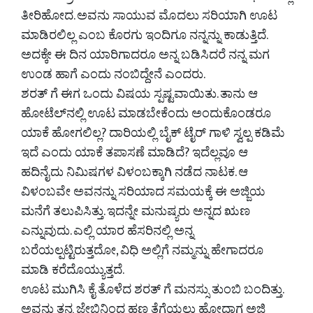
ತೀರಿಹೋದ. ಅವನು ಸಾಯುವ ಮೊದಲು ಸರಿಯಾಗಿ ಊಟ
ಮಾಡಿರಲಿಲ್ಲ ಎಂಬ ಕೊರಗು ಇಂದಿಗೂ ನನ್ನನ್ನು ಕಾಡುತ್ತಿದೆ.
ಅದಕ್ಕೇ ಈ ದಿನ ಯಾರಿಗಾದರೂ ಅನ್ನ ಬಡಿಸಿದರೆ ನನ್ನ ಮಗ
ಉಂಡ ಹಾಗೆ ಎಂದು ನಂಬಿದ್ದೇನೆ ಎಂದರು.
ಶರತ್ ‌ಗೆ ಈಗ ಒಂದು ವಿಷಯ ಸ್ಪಷ್ಟವಾಯಿತು. ತಾನು ಆ
ಹೋಟೆಲ್‌ನಲ್ಲಿ ಊಟ ಮಾಡಬೇಕೆಂದು ಅಂದುಕೊಂಡರೂ
ಯಾಕೆ ಹೋಗಲಿಲ್ಲ? ದಾರಿಯಲ್ಲಿ ಬೈಕ್ ಟೈರ್ ಗಾಳಿ ಸ್ವಲ್ಪ ಕಡಿಮೆ
ಇದೆ ಎಂದು ಯಾಕೆ ತಪಾಸಣೆ ಮಾಡಿದೆ? ಇದೆಲ್ಲವೂ ಆ
ಹದಿನೈದು ನಿಮಿಷಗಳ ವಿಳಂಬಕ್ಕಾಗಿ ನಡೆದ ನಾಟಕ. ಆ
ವಿಳಂಬವೇ ಅವನನ್ನು ಸರಿಯಾದ ಸಮಯಕ್ಕೆ ಈ ಅಜ್ಜಿಯ
ಮನೆಗೆ ತಲುಪಿಸಿತ್ತು. ಇದನ್ನೇ ಮನುಷ್ಯರು ಅನ್ನದ ಋಣ
ಎನ್ನುವುದು. ಎಲ್ಲಿ ಯಾರ ಹೆಸರಿನಲ್ಲಿ ಅನ್ನ
ಬರೆಯಲ್ಪಟ್ಟಿರುತ್ತದೋ, ವಿಧಿ ಅಲ್ಲಿಗೆ ನಮ್ಮನ್ನು ಹೇಗಾದರೂ
ಮಾಡಿ ಕರೆದೊಯ್ಯುತ್ತದೆ.
ಊಟ ಮುಗಿಸಿ ಕೈ ತೊಳೆದ ಶರತ್ ‌ಗೆ ಮನಸ್ಸು ತುಂಬಿ ಬಂದಿತ್ತು.
ಅವನು ತನ್ನ ಜೇಬಿನಿಂದ ಹಣ ತೆಗೆಯಲು ಹೋದಾಗ ಅಜ್ಜಿ