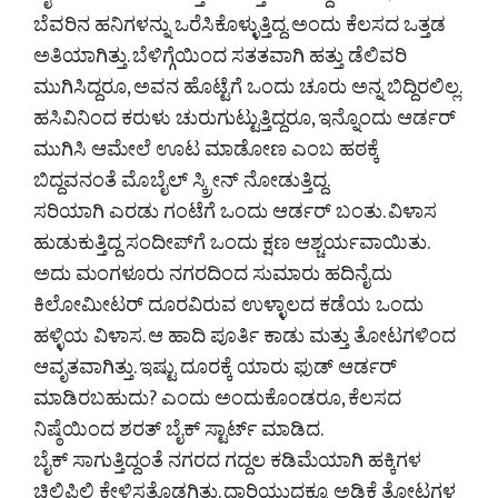
ಬೆವರಿನ ಹನಿಗಳನ್ನು ಒರೆಸಿಕೊಳ್ಳುತ್ತಿದ್ದ. ಅಂದು ಕೆಲಸದ ಒತ್ತಡ
ಅತಿಯಾಗಿತ್ತು. ಬೆಳಿಗ್ಗೆಯಿಂದ ಸತತವಾಗಿ ಹತ್ತು ಡೆಲಿವರಿ
ಮುಗಿಸಿದ್ದರೂ, ಅವನ ಹೊಟ್ಟೆಗೆ ಒಂದು ಚೂರು ಅನ್ನ ಬಿದ್ದಿರಲಿಲ್ಲ.
ಹಸಿವಿನಿಂದ ಕರುಳು ಚುರುಗುಟ್ಟುತ್ತಿದ್ದರೂ, ಇನ್ನೊಂದು ಆರ್ಡರ್
ಮುಗಿಸಿ ಆಮೇಲೆ ಊಟ ಮಾಡೋಣ ಎಂಬ ಹಠಕ್ಕೆ
ಬಿದ್ದವನಂತೆ ಮೊಬೈಲ್ ಸ್ಕ್ರೀನ್ ನೋಡುತ್ತಿದ್ದ.
ಸರಿಯಾಗಿ ಎರಡು ಗಂಟೆಗೆ ಒಂದು ಆರ್ಡರ್ ಬಂತು. ವಿಳಾಸ
ಹುಡುಕುತ್ತಿದ್ದ ಸಂದೀಪ್‌ಗೆ ಒಂದು ಕ್ಷಣ ಆಶ್ಚರ್ಯವಾಯಿತು.
ಅದು ಮಂಗಳೂರು ನಗರದಿಂದ ಸುಮಾರು ಹದಿನೈದು
ಕಿಲೋಮೀಟರ್ ದೂರವಿರುವ ಉಳ್ಳಾಲದ ಕಡೆಯ ಒಂದು
ಹಳ್ಳಿಯ ವಿಳಾಸ. ಆ ಹಾದಿ ಪೂರ್ತಿ ಕಾಡು ಮತ್ತು ತೋಟಗಳಿಂದ
ಆವೃತವಾಗಿತ್ತು. ಇಷ್ಟು ದೂರಕ್ಕೆ ಯಾರು ಫುಡ್ ಆರ್ಡರ್
ಮಾಡಿರಬಹುದು? ಎಂದು ಅಂದುಕೊಂಡರೂ, ಕೆಲಸದ
ನಿಷ್ಠೆಯಿಂದ ಶರತ್ ಬೈಕ್ ಸ್ಟಾರ್ಟ್ ಮಾಡಿದ.
ಬೈಕ್ ಸಾಗುತ್ತಿದ್ದಂತೆ ನಗರದ ಗದ್ದಲ ಕಡಿಮೆಯಾಗಿ ಹಕ್ಕಿಗಳ
ಚಿಲಿಪಿಲಿ ಕೇಳಿಸತೊಡಗಿತು. ದಾರಿಯುದ್ದಕ್ಕೂ ಅಡಿಕೆ ತೋಟಗಳ