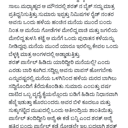
ಸಾಲು. ಮಧ್ಯಾಹ್ನದ ಆ ಮೌನದಲ್ಲಿ ಶರತ್ ‌ನ ಬೈಕ್ ಸದ್ದು ಮಾತ್ರ
ಪ್ರತಿಧ್ವನಿಸುತ್ತಿತ್ತು. ಸುಮಾರು ಇಪ್ಪತ್ತು ನಿಮಿಷಗಳ ರೈಡ್ ನಂತರ
ಅವನು ಒಂದು ಹಳೆಯ ಹಂಚಿನ ಮನೆಯ ಮುಂದೆ ಬಂದು
ನಿಂತ. ಆ ಮನೆಯ ಗೋಡೆಗಳ ಮೇಲಿದ್ದ ಪಾಚಿ ಮತ್ತು ಜಗಲಿಯ
ಮೇಲಿದ್ದ ತುಳಸಿ ಕಟ್ಟೆ ಆ ಮನೆಗೆ ಒಂದು ಪುರಾತನ ಕಳೆಯನ್ನು
ನೀಡಿದ್ದವು. ಮನೆಯ ಮುಂದೆ ಯಾರೂ ಇರಲಿಲ್ಲ, ಕೇವಲ ಒಂದು
ಬೆಳ್ಳಕ್ಕಿ ಮಾತ್ರ ಅಂಗಳದಲ್ಲಿ ಅಡ್ಡಾಡುತ್ತಿತ್ತು.
ಶರತ್ ಪಾರ್ಸೆಲ್ ಹಿಡಿದು ಯಾರಿದ್ದೀರಿ ಮನೆಯಲ್ಲಿ? ಎಂದು
ಎರಡು ಬಾರಿ ಕೂಗಿದ. ಸದ್ದಿಲ್ಲ. ಅವನು ವಾಪಸ್ ಹೋಗಬೇಕು
ಎನ್ನುವಷ್ಟರಲ್ಲಿ, ಮನೆಯ ಒಳಗಿನಿಂದ ಹಳೆಯ ಮರದ ಬಾಗಿಲು
ಸದ್ದಿನೊಂದಿಗೆ ತೆರೆದುಕೊಂಡಿತು. ಸುಮಾರು ಎಂಬತ್ತು ವರ್ಷ
ದಾಟಿದ ಒಬ್ಬ ವೃದ್ಧೆ, ಕೈಯಲ್ಲೊಂದು ಬಡಿಗೆ ಹಿಡಿದು ನಿಧಾನವಾಗಿ
ಹೆಜ್ಜೆ ಇಡುತ್ತಾ ಹೊರಬಂದರು. ಅವರ ಬಿಳಿ ಕೂದಲೂ ಮತ್ತು
ಸುಕ್ಕುಗಟ್ಟಿದ ಮುಖದಲ್ಲಿ ಒಂದು ಅತೀಂದ್ರಿಯ ಶಾಂತಿಯಿತ್ತು.
ಪಾರ್ಸೆಲ್ ತಂದಿದ್ದೀನಿ ಅಜ್ಜಿ, ಈ ಕಡೆ ಬನ್ನಿ ಎಂದ ಶರತ್. ಅಜ್ಜಿ
ಹತ್ತಿರ ಬಂದು ಪಾರ್ಸೆಲ್ ಕಡೆ ನೋಡಲೇ ಇಲ್ಲ. ಬದಲಾಗಿ ಶರತ್