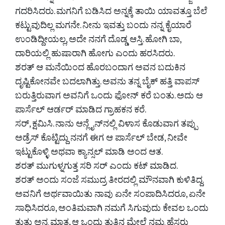
ಗದರಿಸಿದರು. ಮಗನಿಗೆ ಬಡಿಸಿದ ಅನ್ನಕ್ಕೆ ತಾಯಿ ಯಾವತ್ತೂ ಬೆಲೆ
ಕಟ್ಟುವುದಿಲ್ಲ ಮಗನೇ. ನೀನು ಇವತ್ತು ಬಂದು ನನ್ನ ಕೈಯಾರೆ
ಉಂಡಿದ್ದೀಯಲ್ಲ, ಅದೇ ನನಗೆ ದೊಡ್ಡ ಆಸ್ತಿ. ಹೋಗಿ ಬಾ,
ದಾರಿಯಲ್ಲಿ ಹುಷಾರಾಗಿ ಹೋಗು ಎಂದು ಹರಸಿದರು.
ಶರತ್ ಆ ಮನೆಯಿಂದ ಹೊರಬಂದಾಗ ಅವನ ಬದುಕಿನ
ದೃಷ್ಟಿಕೋನವೇ ಬದಲಾಗಿತ್ತು. ಅವನು ತನ್ನ ಬೈಕ್ ಹತ್ತಿ ವಾಪಸ್
ಬರುತ್ತಿರುವಾಗ ಅವನಿಗೆ ಒಂದು ಫೋನ್ ಕರೆ ಬಂತು. ಅದು ಆ
ಪಾರ್ಸೆಲ್ ಆರ್ಡರ್ ಮಾಡಿದ ಗ್ರಾಹಕನ ಕರೆ.
ಸರ್, ಕ್ಷಮಿಸಿ. ನಾನು ಆನ್ಲೈನ್‌ನಲ್ಲಿ ವಿಳಾಸ ಕೊಡುವಾಗ ತಪ್ಪು
ಅಡ್ರೆಸ್ ಕೊಟ್ಟಿದ್ದು ನನಗೆ ಈಗ ಆ ಪಾರ್ಸೆಲ್ ಬೇಡ, ನೀವೇ
ಇಟ್ಟುಕೊಳ್ಳಿ ಅಥವಾ ಕ್ಯಾನ್ಸಲ್ ಮಾಡಿ ಅಂದ ಆತ.
ಶರತ್ ಮುಗುಳ್ನಗುತ್ತ ಸರಿ ಸರ್ ಎಂದು ಕಟ್ ಮಾಡಿದ.
ಶರತ್ ಅಂದು ಸಂಜೆ ಸಮುದ್ರ ತೀರದಲ್ಲಿ ಮೌನವಾಗಿ ಕುಳಿತಿದ್ದ.
ಅವನಿಗೆ ಅರ್ಥವಾಯಿತು ನಾವು ಏನೇ ಸಂಪಾದಿಸಿದರೂ, ಏನೇ
ಸಾಧಿಸಿದರೂ, ಅಂತಿಮವಾಗಿ ನಮಗೆ ಸಿಗುವುದು ಕೇವಲ ಒಂದು
ತುತ್ತು ಅನ್ನ ಮಾತ್ರ. ಆ ಒಂದು ತುತ್ತಿನ ಮೇಲೆ ನಮ್ಮ ಹೆಸರು