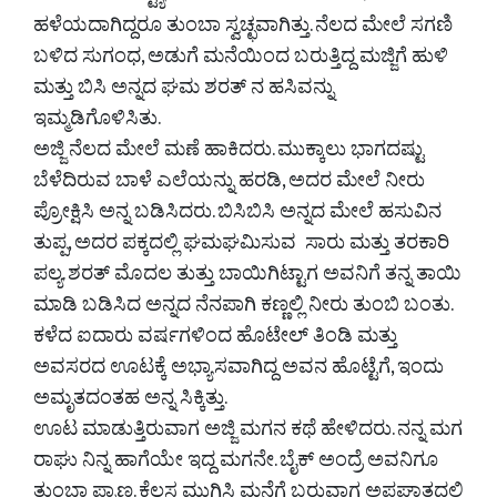
ಹಳೆಯದಾಗಿದ್ದರೂ ತುಂಬಾ ಸ್ವಚ್ಛವಾಗಿತ್ತು. ನೆಲದ ಮೇಲೆ ಸಗಣಿ
ಬಳಿದ ಸುಗಂಧ, ಅಡುಗೆ ಮನೆಯಿಂದ ಬರುತ್ತಿದ್ದ ಮಜ್ಜಿಗೆ ಹುಳಿ
ಮತ್ತು ಬಿಸಿ ಅನ್ನದ ಘಮ ಶರತ್ ‌ನ ಹಸಿವನ್ನು
ಇಮ್ಮಡಿಗೊಳಿಸಿತು.
ಅಜ್ಜಿ ನೆಲದ ಮೇಲೆ ಮಣೆ ಹಾಕಿದರು. ಮುಕ್ಕಾಲು ಭಾಗದಷ್ಟು
ಬೆಳೆದಿರುವ ಬಾಳೆ ಎಲೆಯನ್ನು ಹರಡಿ, ಅದರ ಮೇಲೆ ನೀರು
ಪ್ರೋಕ್ಷಿಸಿ ಅನ್ನ ಬಡಿಸಿದರು. ಬಿಸಿಬಿಸಿ ಅನ್ನದ ಮೇಲೆ ಹಸುವಿನ
ತುಪ್ಪ, ಅದರ ಪಕ್ಕದಲ್ಲಿ ಘಮಘಮಿಸುವ ಸಾರು ಮತ್ತು ತರಕಾರಿ
ಪಲ್ಯ. ಶರತ್ ಮೊದಲ ತುತ್ತು ಬಾಯಿಗಿಟ್ಟಾಗ ಅವನಿಗೆ ತನ್ನ ತಾಯಿ
ಮಾಡಿ ಬಡಿಸಿದ ಅನ್ನದ ನೆನಪಾಗಿ ಕಣ್ಣಲ್ಲಿ ನೀರು ತುಂಬಿ ಬಂತು.
ಕಳೆದ ಐದಾರು ವರ್ಷಗಳಿಂದ ಹೊಟೇಲ್ ತಿಂಡಿ ಮತ್ತು
ಅವಸರದ ಊಟಕ್ಕೆ ಅಭ್ಯಾಸವಾಗಿದ್ದ ಅವನ ಹೊಟ್ಟೆಗೆ, ಇಂದು
ಅಮೃತದಂತಹ ಅನ್ನ ಸಿಕ್ಕಿತ್ತು.
ಊಟ ಮಾಡುತ್ತಿರುವಾಗ ಅಜ್ಜಿ ಮಗನ ಕಥೆ ಹೇಳಿದರು. ನನ್ನ ಮಗ
ರಾಘು ನಿನ್ನ ಹಾಗೆಯೇ ಇದ್ದ ಮಗನೇ. ಬೈಕ್ ಅಂದ್ರೆ ಅವನಿಗೂ
ತುಂಬಾ ಪ್ರಾಣ. ಕೆಲಸ ಮುಗಿಸಿ ಮನೆಗೆ ಬರುವಾಗ ಅಪಘಾತದಲ್ಲಿ