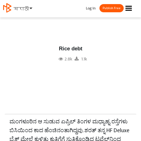
☰
Log In
मराठी
Publish Free
Rice debt
2.8k
1.1k
ಮಂಗಳೂರಿನ ಆ ಸುಡುವ ಏಪ್ರಿಲ್ ತಿಂಗಳ ಮಧ್ಯಾಹ್ನ. ರಸ್ತೆಗಳು
ಬಿಸಿಯಿಂದ ಕಾದ ಹೆಂಚಿನಂತಾಗಿದ್ದವು. ಶರತ್ ತನ್ನ HF Deluxe
ಬೈಕ್ ಮೇಲೆ ಕುಳಿತು ಕುತ್ತಿಗೆಗೆ ಸುತ್ತಿಕೊಂಡಿದ್ದ ಟವೆಲ್‌ನಿಂದ