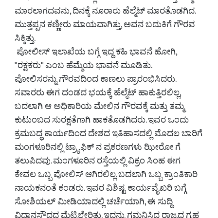
ಮಾರಲಾಗದವನು, ದಿನಕ್ಕೆ ನೂರಾರು ಹೆಲ್ಮೆಟ್ ಮಾರತೊಡಗಿದ.
ಮುತ್ತಪ್ಪನ ಕಣ್ಣೀರು ಮಾಯವಾಗಿತ್ತು, ಅವನ ಬದುಕಿಗೆ ಗೌರವ
ಸಿಕ್ಕಿತ್ತು.
ಪೋಲೀಸ್ ಇಲಾಖೆಯ ಬಗ್ಗೆ ಇದ್ದ ಕಹಿ ಭಾವನೆ ಹೋಗಿ,
"ರಕ್ಷಕರು" ಎಂಬ ಹೆಮ್ಮೆಯ ಭಾವನೆ ಮೂಡಿತು.
ಪೋಲಿಸರನ್ನು ಗೌರವದಿಂದ ಕಾಣಲು ಪ್ರಾರಂಭಿಸಿದರು.
ಸವಾರರು ಈಗ ದಂಡದ ಭಯಕ್ಕೆ ಹೆಲ್ಮೆಟ್ ಹಾಕುತ್ತಿರಲಿಲ್ಲ,
ಬದಲಾಗಿ ಆ ಅಧಿಕಾರಿಯ ಮೇಲಿನ ಗೌರವಕ್ಕೆ ಮತ್ತು ತಮ್ಮ
ಕುಟುಂಬದ ಸುರಕ್ಷತೆಗಾಗಿ ಹಾಕತೊಡಗಿದರು. ಇವರ ಒಂದು
ಕ್ರಮಬದ್ಧ ಕಾರ್ಯದಿಂದ ದೇಶದ ಇತಿಹಾಸದಲ್ಲಿ ಮೊದಲ ಬಾರಿಗೆ
ಮಂಗಳೂರಿನಲ್ಲಿ ಟ್ರ್ಯಾಫಿಕ್ ನ ಪ್ರಕರಣಗಳು ಝೀರೋ ಗೆ
ತಲುಪಿದವು. ಮಂಗಳೂರಿನ ರಸ್ತೆಯಲ್ಲಿ ವಿಕ್ರಂ ಸಿಂಹ ಈಗ
ಕೇವಲ ಒಬ್ಬ ಪೋಲಿಸ್ ಆಗಿರಲಿಲ್ಲ. ಬದಲಾಗಿ ಒಬ್ಬ ಕ್ರಾಂತಿಕಾರಿ
ನಾಯಕನಂತೆ ಕಂಡರು. ಇವರ ವಿಶಿಷ್ಟ ಕಾರ್ಯವೈಖರಿ ಬಗ್ಗೆ
ಸೋಶಿಯಲ್ ಮೀಡಿಯಾದಲ್ಲಿ ಚರ್ಚೆಯಾಗಿ, ಈ ಸುದ್ದಿ
ವಿಧಾನಸೌಧದ ಮೆಟ್ಟಿಲೇರಿತು. ಇದನ್ನು ಗಮನಿಸಿದ ರಾಜ್ಯದ ಗೃಹ