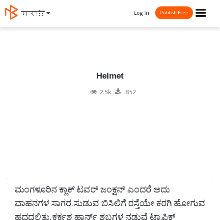
☰
Log In
मराठी
Publish Free
Helmet
2.5k
852
ಮಂಗಳೂರಿನ ಕ್ಲಾಕ್ ಟವರ್ ಜಂಕ್ಷನ್ ಎಂದರೆ ಅದು
ವಾಹನಗಳ ಸಾಗರ. ಸುಡುವ ಬಿಸಿಲಿಗೆ ರಸ್ತೆಯೇ ಕರಗಿ ಹೋಗುವ
ಹದದಲ್ಲಿತ್ತು. ಕರ್ಕಶ ಹಾರ್ನ್ ಶಬ್ದಗಳ ನಡುವೆ ಟ್ರಾಫಿಕ್