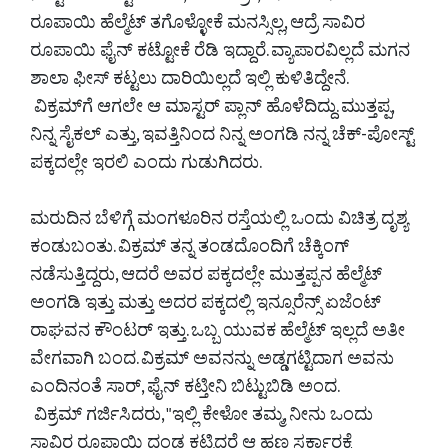
ರೂಪಾಯಿ ಹೆಲ್ಮೆಟ್ ತಗೊಳ್ಳೋಕೆ ಮನಸ್ಸಿಲ್ಲ, ಆದ್ರೆ ಸಾವಿರ
ರೂಪಾಯಿ ಫೈನ್ ಕಟ್ಟೋಕೆ ರೆಡಿ ಇದ್ದಾರೆ. ವ್ಯಾಪಾರವಿಲ್ಲದೆ ಮಗನ
ಶಾಲಾ ಫೀಸ್ ಕಟ್ಟಲು ದಾರಿಯಿಲ್ಲದೆ ಇಲ್ಲಿ ಕುಳಿತಿದ್ದೇನೆ.
ವಿಕ್ರಮ್‌ಗೆ ಆಗಲೇ ಆ ಮಾಸ್ಟರ್ ಪ್ಲಾನ್ ಹೊಳೆದಿದ್ದು. ಮುತ್ತಪ್ಪ,
ನಿನ್ನ ಸೈಕಲ್ ಎತ್ತು, ಇವತ್ತಿನಿಂದ ನಿನ್ನ ಅಂಗಡಿ ನನ್ನ ಚೆಕ್-ಪೋಸ್ಟ್
ಪಕ್ಕದಲ್ಲೇ ಇರಲಿ ಎಂದು ಗುಡುಗಿದರು.
ಮರುದಿನ ಬೆಳಿಗ್ಗೆ ಮಂಗಳೂರಿನ ರಸ್ತೆಯಲ್ಲಿ ಒಂದು ವಿಚಿತ್ರ ದೃಶ್ಯ
ಕಂಡುಬಂತು. ವಿಕ್ರಮ್ ತನ್ನ ತಂಡದೊಂದಿಗೆ ಚೆಕ್ಕಿಂಗ್
ನಡೆಸುತ್ತಿದ್ದರು, ಆದರೆ ಅವರ ಪಕ್ಕದಲ್ಲೇ ಮುತ್ತಪ್ಪನ ಹೆಲ್ಮೆಟ್
ಅಂಗಡಿ ಇತ್ತು ಮತ್ತು ಅದರ ಪಕ್ಕದಲ್ಲಿ ಇನ್ಸೂರೆನ್ಸ್ ಏಜೆಂಟ್
ರಾಘವನ ಕೌಂಟರ್ ಇತ್ತು. ಒಬ್ಬ ಯುವಕ ಹೆಲ್ಮೆಟ್ ಇಲ್ಲದೆ ಅತೀ
ವೇಗವಾಗಿ ಬಂದ. ವಿಕ್ರಮ್ ಅವನನ್ನು ಅಡ್ಡಗಟ್ಟಿದಾಗ ಅವನು
ಎಂದಿನಂತೆ ಸಾರ್, ಫೈನ್ ಕಟ್ತೀನಿ ಬಿಟ್ಟುಬಿಡಿ ಅಂದ.
ವಿಕ್ರಮ್ ಗರ್ಜಿಸಿದರು, "ಇಲ್ಲಿ ಕೇಳೋ ತಮ್ಮ, ನೀನು ಒಂದು
ಸಾವಿರ ರೂಪಾಯಿ ದಂಡ ಕಟ್ಟಿದರೆ ಆ ಹಣ ಸರ್ಕಾರಕ್ಕೆ