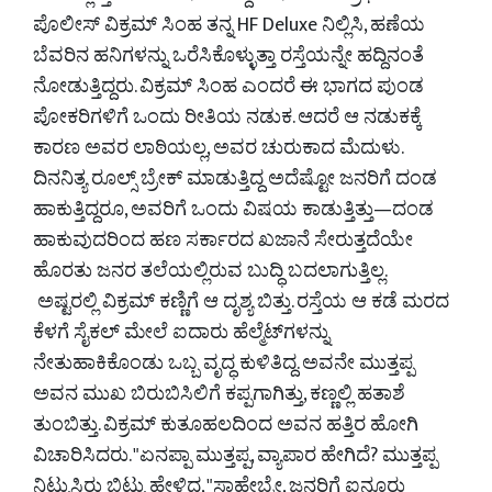
ಪೊಲೀಸ್ ವಿಕ್ರಮ್ ಸಿಂಹ ತನ್ನ HF Deluxe ನಿಲ್ಲಿಸಿ, ಹಣೆಯ
ಬೆವರಿನ ಹನಿಗಳನ್ನು ಒರೆಸಿಕೊಳ್ಳುತ್ತಾ ರಸ್ತೆಯನ್ನೇ ಹದ್ದಿನಂತೆ
ನೋಡುತ್ತಿದ್ದರು. ವಿಕ್ರಮ್ ಸಿಂಹ ಎಂದರೆ ಈ ಭಾಗದ ಪುಂಡ
ಪೋಕರಿಗಳಿಗೆ ಒಂದು ರೀತಿಯ ನಡುಕ. ಆದರೆ ಆ ನಡುಕಕ್ಕೆ
ಕಾರಣ ಅವರ ಲಾಠಿಯಲ್ಲ, ಅವರ ಚುರುಕಾದ ಮೆದುಳು.
ದಿನನಿತ್ಯ ರೂಲ್ಸ್ ಬ್ರೇಕ್ ಮಾಡುತ್ತಿದ್ದ ಅದೆಷ್ಟೋ ಜನರಿಗೆ ದಂಡ
ಹಾಕುತ್ತಿದ್ದರೂ, ಅವರಿಗೆ ಒಂದು ವಿಷಯ ಕಾಡುತ್ತಿತ್ತು—ದಂಡ
ಹಾಕುವುದರಿಂದ ಹಣ ಸರ್ಕಾರದ ಖಜಾನೆ ಸೇರುತ್ತದೆಯೇ
ಹೊರತು ಜನರ ತಲೆಯಲ್ಲಿರುವ ಬುದ್ಧಿ ಬದಲಾಗುತ್ತಿಲ್ಲ.
ಅಷ್ಟರಲ್ಲಿ ವಿಕ್ರಮ್ ಕಣ್ಣಿಗೆ ಆ ದೃಶ್ಯ ಬಿತ್ತು. ರಸ್ತೆಯ ಆ ಕಡೆ ಮರದ
ಕೆಳಗೆ ಸೈಕಲ್ ಮೇಲೆ ಐದಾರು ಹೆಲ್ಮೆಟ್‌ಗಳನ್ನು
ನೇತುಹಾಕಿಕೊಂಡು ಒಬ್ಬ ವೃದ್ಧ ಕುಳಿತಿದ್ದ. ಅವನೇ ಮುತ್ತಪ್ಪ
ಅವನ ಮುಖ ಬಿರುಬಿಸಿಲಿಗೆ ಕಪ್ಪಗಾಗಿತ್ತು, ಕಣ್ಣಲ್ಲಿ ಹತಾಶೆ
ತುಂಬಿತ್ತು. ವಿಕ್ರಮ್ ಕುತೂಹಲದಿಂದ ಅವನ ಹತ್ತಿರ ಹೋಗಿ
ವಿಚಾರಿಸಿದರು. "ಏನಪ್ಪಾ ಮುತ್ತಪ್ಪ, ವ್ಯಾಪಾರ ಹೇಗಿದೆ? ಮುತ್ತಪ್ಪ
ನಿಟ್ಟುಸಿರು ಬಿಟ್ಟು ಹೇಳಿದ, "ಸಾಹೇಬ್ರೇ, ಜನರಿಗೆ ಐನೂರು