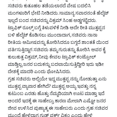
ಸಚಿವರು ಕುತೂಹಲ ತಡೆಯಲಾರದೆ ವೇಷ ಬದಲಿಸಿ
ಮಂಗಳೂರಿಗೆ ಭೇಟಿ ನೀಡಿದರು. ಸಾಮಾನ್ಯ ಸವಾರನಂತೆ ಹೆಲ್ಮೆಟ್
ಇಲ್ಲದೆ ಬಂದ ಸಚಿವರನ್ನು ವಿಕ್ರಮ್ ಸಿಂಹ ಅಡ್ಡಗಟ್ಟಿದರು.
ಟ್ರಾಫಿಕ್ ರೂಲ್ಸ್ ಬಗ್ಗೆ ತಿಳುವಳಿಕೆ ನೀಡಿ ಅದೇ ರೀತಿ ಮುತ್ತಪ್ಪನ
ಬಳಿ ಹೆಲ್ಮೆಟ್ ಕೊಡಿಸಲು ಮುಂದಾದಾಗ, ಸಚಿವರು ನಾನಾ
ರೀತಿಯ ಆಮೀಷವನ್ನು ತೋರಿಸಿದರೂ ಬಗ್ಗದೆ ಶಾಂತತೆ ಯಿಂದ
ವರ್ತಿಸುತ್ತಿದ್ದಾಗ ಸಚಿವರು ತಮ್ಮ ಗುರುತನ್ನು ತೋರಿಸಿ ಅವರ ಕೈ
ಕುಲುಕುತ್ತ ವಿಕ್ರಮ್, ನೀವು ಕೇವಲ ಟ್ರಾಫಿಕ್ ಕಂಟ್ರೋಲ್
ಮಾಡ್ತಿಲ್ಲ, ಜನರ ಬದುಕನ್ನು ಬದಲಾಯಿಸುತ್ತಿದ್ದೀರಿ ಇದು ಇಡೀ
ದೇಶಕ್ಕೆ ಮಾದರಿ ಎಂದು ಘೋಷಿಸಿದರು.
ಗ್ರಹ ಸಚಿವರು ಅಲ್ಲಿಯೇ ಇದ್ದ ಮುತ್ತಪ್ಪ ನನ್ನು ನೋಡುತ್ತಾ ಏನು
ಮುತ್ತಪ್ಪ ವ್ಯಾಪಾರ ಹೇಗಿದೆ? ಮುತ್ತಪ್ಪ ಅಯ್ಯ ಇವತ್ತು ನನ್ನ
ಕುಟುಂಬ ಎರಡು ಹೊತ್ತು ನೆಮ್ಮದಿಯಾಗಿ ಊಟ ಮಾಡ್ತಾ ಇದೆ
ಅಂದರೆ ಇದಕ್ಕೆ ಈ ಸಾಹೇಬ್ರು ಕಾರಣ ಮೇಲಾಗಿ ಎಷ್ಟೋ ಜನರ
ಜೀವ ಉಳಿಸಿದ ಪುಣ್ಯಾತ್ಮ ಈ ಸಾಹೇಬರು ಎಂದು ಗ್ರಹ ಸಚಿವರ
ಮುಂದೆ ಹೇಳಿದಾಗ ಗುಡ್ ವರ್ಕ್ ವಿಕ್ರಂ ಎಂದು ಹೇಳಿ