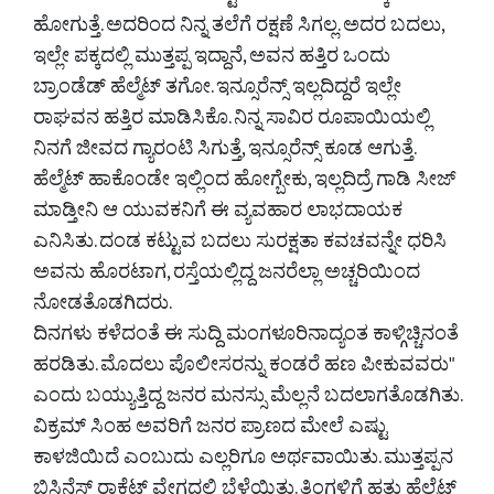
ಹೋಗುತ್ತೆ. ಅದರಿಂದ ನಿನ್ನ ತಲೆಗೆ ರಕ್ಷಣೆ ಸಿಗಲ್ಲ. ಅದರ ಬದಲು,
ಇಲ್ಲೇ ಪಕ್ಕದಲ್ಲಿ ಮುತ್ತಪ್ಪ ಇದ್ದಾನೆ, ಅವನ ಹತ್ತಿರ ಒಂದು
ಬ್ರಾಂಡೆಡ್ ಹೆಲ್ಮೆಟ್ ತಗೋ. ಇನ್ಸೂರೆನ್ಸ್ ಇಲ್ಲದಿದ್ದರೆ ಇಲ್ಲೇ
ರಾಘವನ ಹತ್ತಿರ ಮಾಡಿಸಿಕೊ. ನಿನ್ನ ಸಾವಿರ ರೂಪಾಯಿಯಲ್ಲಿ
ನಿನಗೆ ಜೀವದ ಗ್ಯಾರಂಟಿ ಸಿಗುತ್ತೆ, ಇನ್ಸೂರೆನ್ಸ್ ಕೂಡ ಆಗುತ್ತೆ.
ಹೆಲ್ಮೆಟ್ ಹಾಕೊಂಡೇ ಇಲ್ಲಿಂದ ಹೋಗ್ಬೇಕು, ಇಲ್ಲದಿದ್ರೆ ಗಾಡಿ ಸೀಜ್
ಮಾಡ್ತೀನಿ ಆ ಯುವಕನಿಗೆ ಈ ವ್ಯವಹಾರ ಲಾಭದಾಯಕ
ಎನಿಸಿತು. ದಂಡ ಕಟ್ಟುವ ಬದಲು ಸುರಕ್ಷತಾ ಕವಚವನ್ನೇ ಧರಿಸಿ
ಅವನು ಹೊರಟಾಗ, ರಸ್ತೆಯಲ್ಲಿದ್ದ ಜನರೆಲ್ಲಾ ಅಚ್ಚರಿಯಿಂದ
ನೋಡತೊಡಗಿದರು.
ದಿನಗಳು ಕಳೆದಂತೆ ಈ ಸುದ್ದಿ ಮಂಗಳೂರಿನಾದ್ಯಂತ ಕಾಳ್ಗಿಚ್ಚಿನಂತೆ
ಹರಡಿತು. ಮೊದಲು ಪೊಲೀಸರನ್ನು ಕಂಡರೆ ಹಣ ಪೀಕುವವರು"
ಎಂದು ಬಯ್ಯುತ್ತಿದ್ದ ಜನರ ಮನಸ್ಸು ಮೆಲ್ಲನೆ ಬದಲಾಗತೊಡಗಿತು.
ವಿಕ್ರಮ್ ಸಿಂಹ ಅವರಿಗೆ ಜನರ ಪ್ರಾಣದ ಮೇಲೆ ಎಷ್ಟು
ಕಾಳಜಿಯಿದೆ ಎಂಬುದು ಎಲ್ಲರಿಗೂ ಅರ್ಥವಾಯಿತು. ಮುತ್ತಪ್ಪನ
ಬಿಸಿನೆಸ್ ರಾಕೆಟ್ ವೇಗದಲ್ಲಿ ಬೆಳೆಯಿತು. ತಿಂಗಳಿಗೆ ಹತ್ತು ಹೆಲ್ಮೆಟ್